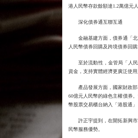
港人民幣存款餘額達1.2萬億
深化債券通互聯互通
金融基建方面，債券通「北向
人民幣債券回購及跨境債券回購
至於流動性，金管局「人民幣業
資金，支持實體經濟更廣泛使用
產品發展方面，國家財政部已連
60億元人民幣的綠色主權債券
幣股票交易櫃台納入「港股通」，
許正宇提到，在開拓新興市場
民幣服務優勢。