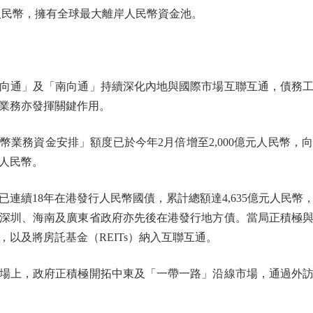
元人民幣，擁有全球最大離岸人民幣資金池。
通」及「南向通」持續深化內地與國際市場互聯互通，債務工
業務亦發揮關鍵作用。
務資金安排」額度已於今年2月倍增至2,000億元人民幣，
人民幣。
續18年在港發行人民幣國債，累計總額達4,635億元人民幣
。深圳、海南及廣東省政府亦先後在港發行地方債。當局正積極
以及將房託基金（REITs）納入互聯互通。
上，政府正積極開拓中東及「一帶一路」沿線市場，通過外訪