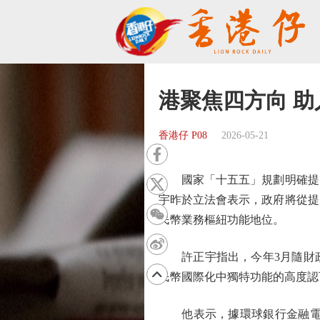
港聚焦四方向 
香港仔 P08
2026-05-21
國家「十五五」規劃明確提出
宇昨於立法會表示，政府將從提
民幣業務樞紐功能地位。
許正宇指出，今年3月隨財政
民幣國際化中獨特功能的高度認
他表示，據環球銀行金融電信協