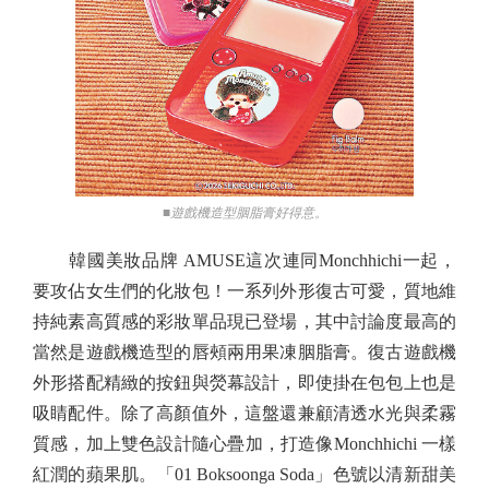
■遊戲機造型胭脂膏好得意。
韓國美妝品牌 AMUSE這次連同Monchhichi一起，
要攻佔女生們的化妝包！一系列外形復古可愛，質地維
持純素高質感的彩妝單品現已登場，其中討論度最高的
當然是遊戲機造型的唇頰兩用果凍胭脂膏。復古遊戲機
外形搭配精緻的按鈕與熒幕設計，即使掛在包包上也是
吸睛配件。除了高顏值外，這盤還兼顧清透水光與柔霧
質感，加上雙色設計隨心疊加，打造像Monchhichi 一樣
紅潤的蘋果肌。「01 Boksoonga Soda」色號以清新甜美