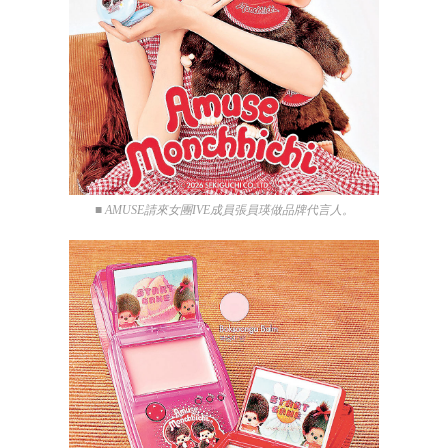
■ AMUSE請來女團IVE成員張員瑛做品牌代言人。