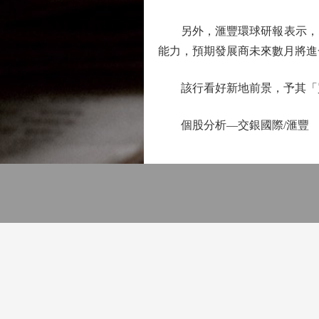
另外，滙豐環球研報表示，即
能力，預期發展商未來數月將進
該行看好新地前景，予其「買入
個股分析—交銀國際/滙豐