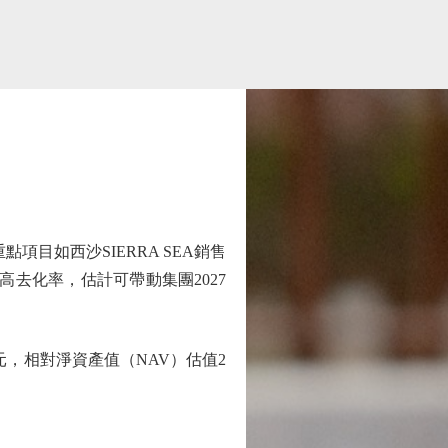
項目如西沙SIERRA SEA銷售
高去化率，估計可帶動集團2027
.6元，相對淨資產值（NAV）估值2