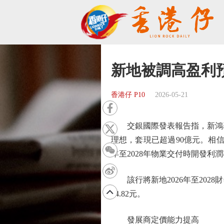
新地被調高盈利
香港仔 P10
2026-05-21
交銀國際發表報告指，新鴻基地產（
理想，套現已超過90億元。相信
年至2028年物業交付時開發利
該行將新地2026年至2028財年
04.82元。
發展商定價能力提高