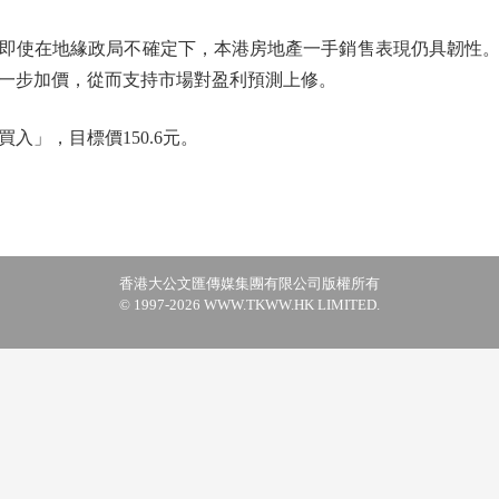
使在地緣政局不確定下，本港房地產一手銷售表現仍具韌性。
一步加價，從而支持市場對盈利預測上修。
」，目標價150.6元。
香港大公文匯傳媒集團有限公司版權所有
© 1997-2026 WWW.TKWW.HK LIMITED.