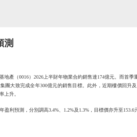
預測
0016）2026上半財年物業合約銷售達174億元。而首季重點
集團大致完成全年300億元的銷售目標。此外，近期樓價回升及
潤率上升。
盈利預測，分別調高3.4%、1.2%及1.3%，目標價亦升至153