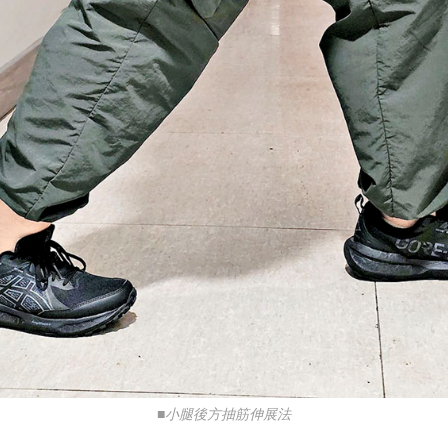
■小腿後方抽筋伸展法