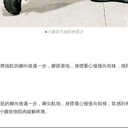
■小腿前方抽筋伸展法
抽筋的腳向後邁一步，腳跟着地，身體重心慢慢向前移，感到肌
的腳向後邁一步，腳尖點地，身體重心慢慢向前移，當感到有拉
小腿前側肌肉緩解疼痛。