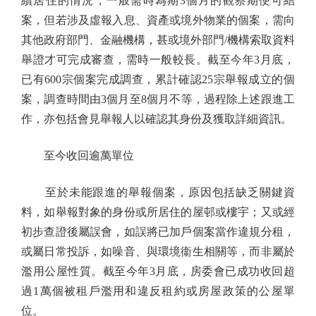
續居住的情況，一般需時為期3個月的觀察期便可結
案，但若涉及虛報入息、資產或境外物業的個案，需向
其他政府部門、金融機構，甚或境外部門/機構索取資料
舉證才可完成審查，需時一般較長。截至今年3月底，
已有600宗個案完成調查，累計確認25宗舉報成立的個
案，調查時間由3個月至8個月不等，過程除上述跟進工
作，亦包括會見舉報人以確認其身份及獲取詳細資訊。
至今收回逾萬單位
至於未能跟進的舉報個案，原因包括缺乏關鍵資
料，如舉報對象的身份或所居住的屋邨或樓宇；又或經
初步查證後屬誤會，如誤將已加戶個案當作違規分租，
或屬日常投訴，如噪音、與環境衞生相關等，而非屬於
濫用公屋性質。截至今年3月底，房委會已成功收回超
過1萬個被租戶濫用和違反租約或房屋政策的公屋單
位。