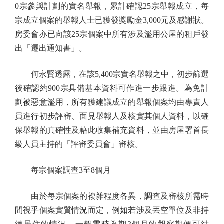
0宗參與計劃的實名舉報，累計確認25宗舉報成立，每
宗成立個案的舉報人士已獲發獎勵金3,000元及感謝狀。
房委會亦已向該25宗個案中所有涉及濫用公屋的租戶發
出「遷出通知書」。
何永賢透露，在該5,400宗實名舉報之中，初步篩選
後確認約900宗具備基本資料可作進一步跟進。為免計
劃被惡意濫用，所有獲建議成立的舉報個案均由專責人
員進行初步評審、面見舉報人及核實其個人資料，以確
保舉報的真確性及藉此收集補充資料，並由房屋署首長
級人員主持的「評審委員會」審核。
每宗個案調查3至8個月
由於每宗個案的複雜程度各異，調查及審核所需時
間視乎個案實質情況而定，例如若涉及丟空單位及非持