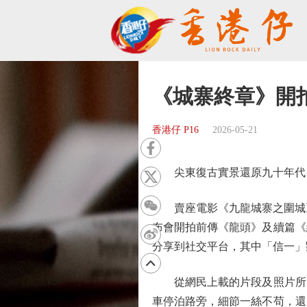
《城寨終章》開
香港仔 P16
2026-05-21
尖東復古實景還原九十年代
賣座電影《九龍城寨之圍城》在
布會開拍前傳《龍頭》及續篇《
分享到社交平台，其中「信一」
從網民上載的片段及照片所見
車停泊路旁，細節一絲不苟，還