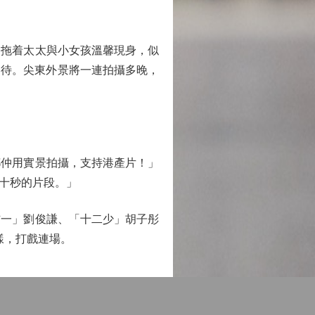
拖着太太與小女孩溫馨現身，似
期待。尖東外景將一連拍攝多晚，
仲用實景拍攝，支持港產片！」
十秒的片段。」
一」劉俊謙、「十二少」胡子彤
樣，打戲連場。