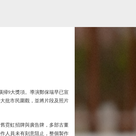
橫掃9大獎項。導演鄭保瑞早已宣
來大批市民圍觀，並將片段及照片
舊霓虹招牌與廣告牌，多部古董
工作人員未有刻意阻止，整個製作