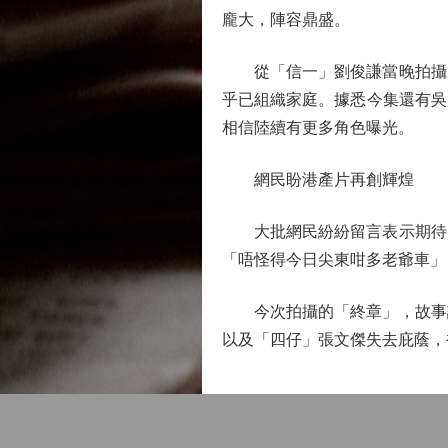
龐大，陣容鼎盛。
從「信一」劉俊謙當晚拍攝的
乎已組織家庭。據悉今集還有吳
相信陸續有更多角色曝光。
網民盼港產片再創輝煌
大批網民紛紛留言表示期待《
「唔怪得今日尖東咁多老爺車」
今次拍攝的「終章」，故事講
以及「四仔」張文傑失去庇蔭，