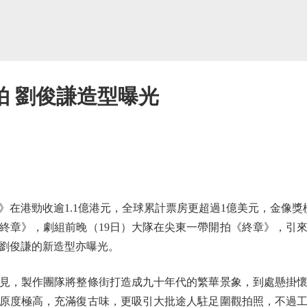
拍 劉俊謙造型曝光
港勁收逾1.1億港元，全球累計票房更超過1億美元，金像獎
終章》，劇組前晚（19日）大隊在尖東一帶開拍《終章》，引
劉俊謙的新造型亦曝光。
，製作團隊將整條街打造成九十年代的繁華景象，到處懸掛懷
原度極高，充滿復古味，更吸引大批途人駐足圍觀拍照，不過