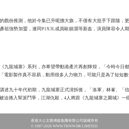
戲份推測，他於今集已升呢擔大旗，不僅有大批手下跟隨，更
彥祖強勢加盟，連同P1X3L成員歐鎮灝等新血，演員陣容令人
九龍城寨》系列，亦希望帶動港產片再創輝煌，「今時今日都
「電影製作真不容易，動用很多人力物力，可能只是為了短短數
述九十年代初期，九龍城寨正式清拆後，「洛軍」林峯、「信
被迫捲入幫派鬥爭，江湖仇殺，4人將跟《九龍城寨之圍城》一
香港大公文匯傳媒集團有限公司版權所有
© 1997-2026 WWW.TKWW.HK LIMITED.