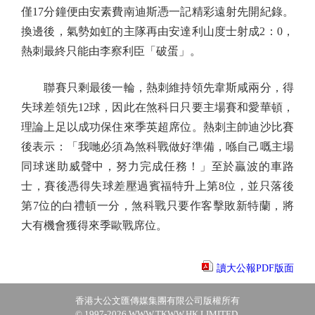
僅17分鐘便由安素費南迪斯憑一記精彩遠射先開紀錄。
換邊後，氣勢如虹的主隊再由安達利山度士射成2：0，
熱刺最終只能由李察利臣「破蛋」。
聯賽只剩最後一輪，熱刺維持領先韋斯咸兩分，得
失球差領先12球，因此在煞科日只要主場賽和愛華頓，
理論上足以成功保住來季英超席位。熱刺主帥迪沙比賽
後表示：「我哋必須為煞科戰做好準備，喺自己嘅主場
同球迷助威聲中，努力完成任務！」至於贏波的車路
士，賽後憑得失球差壓過賓福特升上第8位，並只落後
第7位的白禮頓一分，煞科戰只要作客擊敗新特蘭，將
大有機會獲得來季歐戰席位。
讀大公報PDF版面
香港大公文匯傳媒集團有限公司版權所有
© 1997-2026 WWW.TKWW.HK LIMITED.