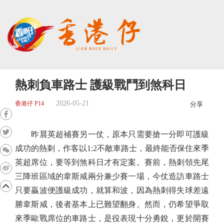
熱刺負車路士 護級戰鬥到煞科日
2026-05-21
香港仔 P14
分享
昨晨英超補賽另一仗，原本只需要搶一分即可護級
成功的熱刺，作客以1:2不敵車路士，最終能否保住來季
英超席位，要等到煞科日才有定案。賽前，熱刺領先尾
三降班區域的韋斯咸兩分兼少賽一場，今仗造訪車路士
只要贏波便護級成功，就算和波，因為熱刺得失球差遠
勝韋斯咸，後者基本上已難望翻身。然而，仍希望爭取
來季歐戰席位的車路士，是役表現十分勇銳，更於開賽