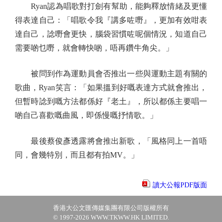
Ryan認為唱歌對打劍有幫助，能夠釋放情緒及更懂
得表達自己：「唱歌令我『講多咗嘢』，更加有效咁表
達自己，諗嘢會更快，腦袋習慣咗呢個情況，知道自己
需要啲乜嘢，就會轉快啲，唔再鑽牛角尖。」
被問到作為運動員會否推出一些與運動主題有關的
歌曲，Ryan笑言：「如果搵到好嘅表達方式就會推出，
但暫時諗到嘅方法都係好『老土』，所以都係主要唱一
啲自己喜歡嘅曲風，即係慢嘅抒情歌。」
最後蔡俊彥透露將會推出新歌，「風格同上一首唔
同，會幾特別，而且都有拍MV。」
讀大公報PDF版面
香港大公文匯傳媒集團有限公司版權所有
© 1997-2026 WWW.TKWW.HK LIMITED.