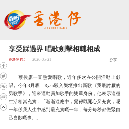
享受踩過界 唱歌劍擊相輔相成
2026-05-21
香港仔 P15
分享
蔡俊彥一直熱愛唱歌，近年多次在公開活動上獻
唱。今年3月底，Ryan殺入樂壇推出新歌《我最討厭的
男歌手》，迎來運動員加歌手的雙重身份，他表示這種
生活相當充實：「漸漸適應中，覺得既開心又充實，呢
一年係我人生中感到最充實嘅一年，每分每秒都做緊自
己喜歡嘅事。」