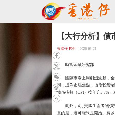
【大行分析】債
香港仔 P09
2026-05-21
時富金融研究部
國際市場上周劇烈波動，全球
期，成為市場焦點，改變投資者
物價指數（CPI）按年升3.8
此外，4月美國生產者物價指數
意的是，這可能只是開始。費城聯