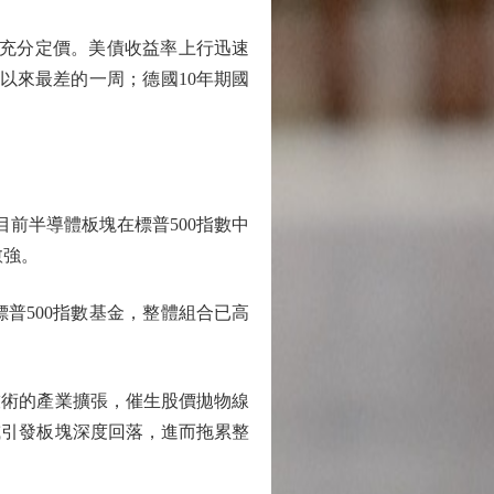
獲充分定價。美債收益率上行迅速
發以來最差的一周；德國10年期國
前半導體板塊在標普500指數中
愈強。
普500指數基金，整體組合已高
技術的產業擴張，催生股價拋物線
或引發板塊深度回落，進而拖累整