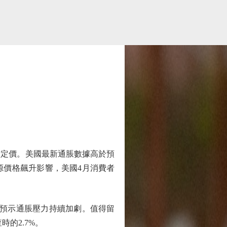
定價。美國最新通脹數據高於預
源價格飆升影響，美國4月消費者
，預示通脹壓力持續加劇。值得留
的2.7%。