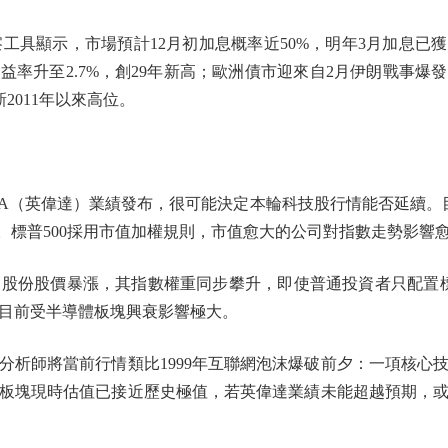
具顯示，市場預計12月初加息概率近50%，明年3月加息已
益率升至2.7%，創29年新高；歐洲債市迎來自2月伊朗戰事爆
新2011年以來高位。
IA（英偉達）業績發布，很可能決定本輪科技股行情能否延續。目
。標普500採用市值加權規則，市值愈大的公司對指數走勢影響
份股價暴漲，其指數權重同步攀升，即使普通投資者只配置標
目前受半導體板塊興衰影響極大。
師將當前行情類比1999年互聯網泡沫爆破前夕：一項核心
板塊現時估值已接近歷史極值，若英偉達業績未能超越預期，