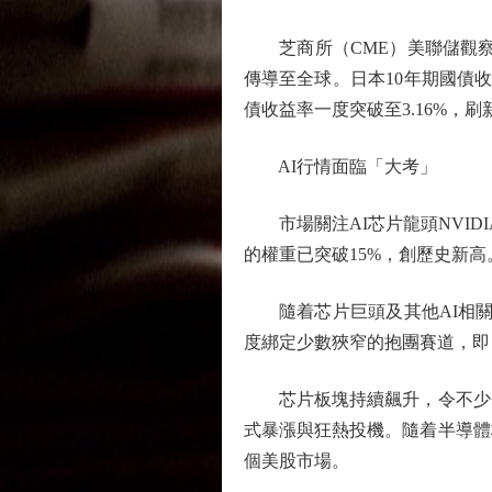
芝商所（CME）美聯儲觀察工
傳導至全球。日本10年期國債收
債收益率一度突破至3.16%，刷
AI行情面臨「大考」
市場關注AI芯片龍頭NVID
的權重已突破15%，創歷史新高
隨着芯片巨頭及其他AI相關股
度綁定少數狹窄的抱團賽道，即
芯片板塊持續飆升，令不少分析
式暴漲與狂熱投機。隨着半導體
個美股市場。