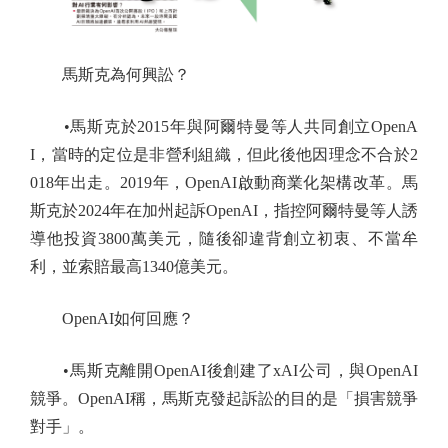
馬斯克為何興訟？
•馬斯克於2015年與阿爾特曼等人共同創立OpenA
I，當時的定位是非營利組織，但此後他因理念不合於2
018年出走。2019年，OpenAI啟動商業化架構改革。馬
斯克於2024年在加州起訴OpenAI，指控阿爾特曼等人誘
導他投資3800萬美元，隨後卻違背創立初衷、不當牟
利，並索賠最高1340億美元。
OpenAI如何回應？
•馬斯克離開OpenAI後創建了xAI公司，與OpenAI
競爭。OpenAI稱，馬斯克發起訴訟的目的是「損害競爭
對手」。