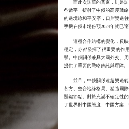
而此次訪華的普京，則是訪華次
些數字，折射了中俄的高度戰略互
的邊境線和平安寧，口岸雙邊往
手機在俄市場份額2024年就已達
這種合作結構的變化，反映出
穩定，亦都發揮了很重要的作
擊。中俄關係兼具大國外交、周
提供了重要的戰略依託與屏障。
並且，中俄關係遠超雙邊範疇
各方、整合地緣格局、塑造國際
關鍵節點。對於充滿不確定性的
了世界對中國態度、中國方案、