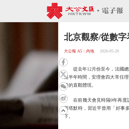
北京觀察/從數字
大公報 A5：內地
2026-05-20
從去年12月份至今，法國總
短半年時間，安理會四大常任理
要的直觀體現。
在前幾天會見時隔9年再度訪
斯塔默時，習近平曾用「好事多
下。