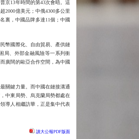
京13年時間的第43次會晤。這
000億美元；中俄4300多公里
名裏，中國品牌多達11個；中國
民幣國際化、自由貿易、產供鏈
困局、外部金融風險等一系列衝
定而廣闊的歐亞合作空間，為中國
最關鍵力量。而中國在鏈接溝通
前，中東局勢、烏克蘭局勢都處在
俄領導人相繼訪華，正是集中代表
讀大公報PDF版面