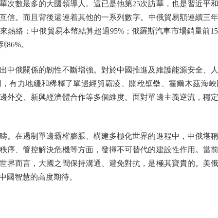
數最多的大國領導人。這已是他第25次訪華，也是習近平和普
信。而且背後還連着其他的一系列數字。中俄貿易額連續三年超2
來熱絡；中俄貿易本幣結算超過95%；俄羅斯汽車市場銷量前15
到86%。
中俄關係的韌性不斷增強。對於中國推進及維護能源安全、人
用，有力地緩和稀釋了單邊經貿霸凌、關稅壁壘、霍爾木茲海峽
邊外交、新興經濟體合作等多個維度。面對單邊主義逆流，穩
。在遏制單邊霸權膨脹、構建多極化世界的進程中，中俄堪稱
秩序、管控解決危機等方面，發揮不可替代的建設性作用。當
世界而言，大國之間保持溝通、避免對抗，是極其寶貴的。美
中國智慧的高度期待。