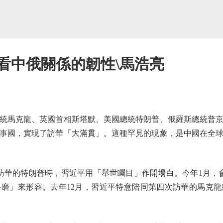
看中俄關係的韌性\馬浩亮
統馬克龍、英國首相斯塔默、美國總統特朗普、俄羅斯總統普京
事國，實現了訪華「大滿貫」。這種罕見的現象，是中國在全
華的特朗普時，習近平用「舉世矚目」作開場白。今年1月，會
磨」來形容。去年12月，習近平特意陪同第四次訪華的馬克