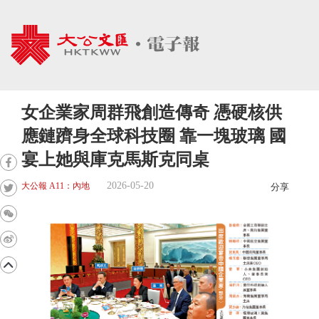
女企業家周群飛創造傳奇 憑硬核供
應鏈躋身全球科技圈 靠一塊玻璃 國
宴上她與庫克馬斯克同桌
2026-05-20
大公報 A11：內地
分享