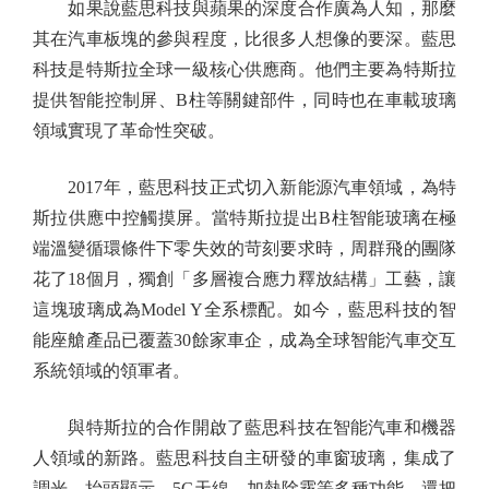
如果說藍思科技與蘋果的深度合作廣為人知，那麼
其在汽車板塊的參與程度，比很多人想像的要深。藍思
科技是特斯拉全球一級核心供應商。他們主要為特斯拉
提供智能控制屏、B柱等關鍵部件，同時也在車載玻璃
領域實現了革命性突破。
2017年，藍思科技正式切入新能源汽車領域，為特
斯拉供應中控觸摸屏。當特斯拉提出B柱智能玻璃在極
端溫變循環條件下零失效的苛刻要求時，周群飛的團隊
花了18個月，獨創「多層複合應力釋放結構」工藝，讓
這塊玻璃成為Model Y全系標配。如今，藍思科技的智
能座艙產品已覆蓋30餘家車企，成為全球智能汽車交互
系統領域的領軍者。
與特斯拉的合作開啟了藍思科技在智能汽車和機器
人領域的新路。藍思科技自主研發的車窗玻璃，集成了
調光、抬頭顯示、5G天線、加熱除霧等多種功能，還把