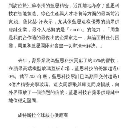
到訪位於江蘇泰州的藍思精密，近距離地考察了藍思科
技在智能製造、綠色生產與人才培養等方面的最新前沿
實踐。薩比赫·汗表示，尤其像藍思這樣優秀的蘋果供
應鏈企業，最令人感慨的是「can do」的能力，「周董
是我們合作過的最傑出的企業家之一，無論面對任何困
難，周董和藍思團隊都會盡一切辦法來解決。」
去年，蘋果業務為藍思科技貢獻了約45%的營收，
在蘋果高端機型玻璃蓋板市場，藍思科技的份額超過6
0%。截至2025年底，藍思科技累計已為蘋果交付超過1
8億片精密光學玻璃。這次周群飛與庫克同桌暢談，向
外界釋放了一個強烈的信號：藍思科技在蘋果供應鏈中
地位穩定堅固。
成特斯拉全球核心供應商