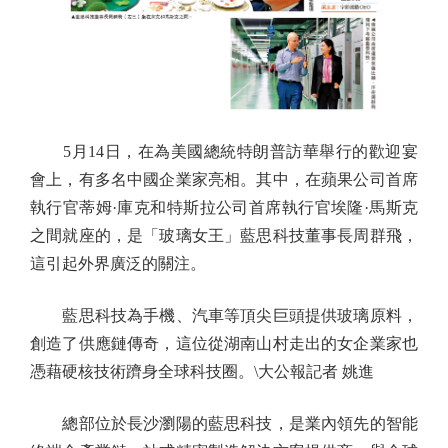
5月14日，在為美國總統特朗普訪華舉行的歡迎宴
會上，有多名中國企業家亮相。其中，在蘋果公司首席
執行官蒂姆·庫克和特斯拉公司首席執行官埃隆·馬斯克
之間就座的，是「玻璃女王」藍思科技董事長周群飛，
這引起外界廣泛的關注。
藍思科技為手機、汽車等頂尖巨頭提供玻璃原料，
創造了供應鏈傳奇，這位從湖南山村走出的女企業家也
憑藉硬核技術躋身全球科技圈。\大公報記者 姚進
總部位於長沙瀏陽的藍思科技，是業內領先的智能