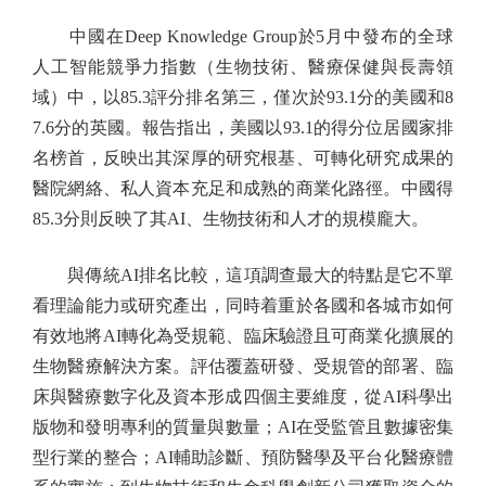
中國在Deep Knowledge Group於5月中發布的全球
人工智能競爭力指數（生物技術、醫療保健與長壽領
域）中，以85.3評分排名第三，僅次於93.1分的美國和8
7.6分的英國。報告指出，美國以93.1的得分位居國家排
名榜首，反映出其深厚的研究根基、可轉化研究成果的
醫院網絡、私人資本充足和成熟的商業化路徑。中國得
85.3分則反映了其AI、生物技術和人才的規模龐大。
與傳統AI排名比較，這項調查最大的特點是它不單
看理論能力或研究產出，同時着重於各國和各城市如何
有效地將AI轉化為受規範、臨床驗證且可商業化擴展的
生物醫療解決方案。評估覆蓋研發、受規管的部署、臨
床與醫療數字化及資本形成四個主要維度，從AI科學出
版物和發明專利的質量與數量；AI在受監管且數據密集
型行業的整合；AI輔助診斷、預防醫學及平台化醫療體