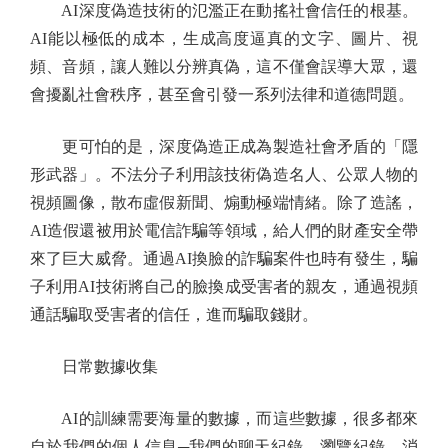
AI深度偽造技術的氾濫正在動搖社會信任的根基。
AI能以極低的成本，生成高度逼真的文字、圖片、視
頻、音頻，讓人難以分辨真偽，這不僅會誤導大眾，還
會擾亂社會秩序，甚至會引發一系列法律和道德問題。
更可怕的是，深度偽造正成為製造社會矛盾的「隱
形武器」。不法分子利用該技術偽造名人、公眾人物的
視頻圖像，散布虛假新聞、煽動極端情緒。除了造謠，
AI造假還被用於電信詐騙等領域，給人們的財產安全帶
來了巨大威脅。通過AI換臉的詐騙案件也時有發生，騙
子利用AI技術將自己的臉換成受害者的親友，通過視頻
通話騙取受害者的信任，進而騙取錢財。
日常數據收集
AI的訓練需要海量的數據，而這些數據，很多都來
自於我們的個人信息─我們的聊天紀錄、瀏覽紀錄、消