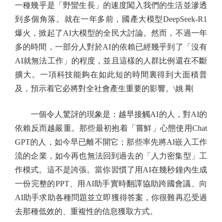
一種幾乎是「野蠻生長」的速度闖入我們的生活並滲透
到多個角落。就在一年多前，國產大模型DeepSeek-R1
爆火，掀起了AI大模型的全民大討論。然而，不過一年
多的時間，一部分人對於AI的依賴已經幾乎到了「沒有
AI就無法工作」的程度，並且這樣的人群比例還在不斷
擴大。一項科技能夠在如此短的時間裏得到大面積普
及，預示着它必將對全社會產生重要的影響。\姚 剛
一個令人驚訝的現象是：越早接觸AI的人，對AI的
依賴反而越嚴重。那些最初抱着「嘗鮮」心態使用Chat
GPT的人，如今早已離不開它；那些率先將AI嵌入工作
流的企業，如今再也無法回到過去的「人力密集型」工
作模式。這不是誇張。當你習慣了用AI在幾秒鐘內生成
一份完整的PPT、用AI助手實時翻譯協助跨國會議、向
AI助手求助各種問題並立即獲得答案，你很難再忍受過
去那種低效的、重複性的信息獲取方式。