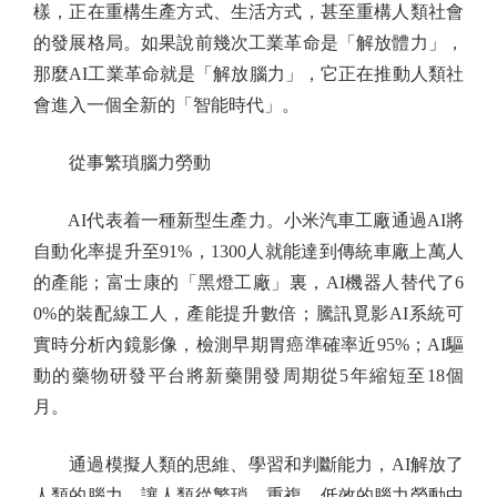
樣，正在重構生產方式、生活方式，甚至重構人類社會
的發展格局。如果說前幾次工業革命是「解放體力」，
那麼AI工業革命就是「解放腦力」，它正在推動人類社
會進入一個全新的「智能時代」。
從事繁瑣腦力勞動
AI代表着一種新型生產力。小米汽車工廠通過AI將
自動化率提升至91%，1300人就能達到傳統車廠上萬人
的產能；富士康的「黑燈工廠」裏，AI機器人替代了6
0%的裝配線工人，產能提升數倍；騰訊覓影AI系統可
實時分析內鏡影像，檢測早期胃癌準確率近95%；AI驅
動的藥物研發平台將新藥開發周期從5年縮短至18個
月。
通過模擬人類的思維、學習和判斷能力，AI解放了
人類的腦力，讓人類從繁瑣、重複、低效的腦力勞動中