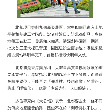
北都現已規劃九個新發展區，當中四個已進入土地
平整和基建工程階段。記者昨近日走訪北都所見，多個
地盤正在動工，發展如火如荼。港深創科園第一期第一
批次首三座大樓已營運，園區建設全面加速；港鐵東鐵
綫古洞站料明年完工，首批私樓最快明年入伙。
北都將是香港與深圳、大灣區高質量協同發展的重
要產業平台。專家指出北都的風險不在不發展，而是避
免順序錯位，不能再走「先造樓、後想產業」的舊路，
防止「睡城化」，應當「產業先行、人口跟隨」。
多位專家向《大公報》表示，北都要走出一條不同
於傳統地產開發的路，關鍵不在於「開發得快不快」，