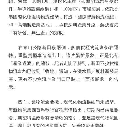
紐。聚焦「10到100」規模化生產（如新能源汽車零部
件、半導體設備組裝）和「100到N」市場拓展，依託香
港國際化環境與物流優勢，打造「國際智慧物流樞紐」
和「高端製造業基地」，承接深圳產業外溢，解決香港
「有研發、無生產」的短板。
在青山公路新田段兩側，多個貨櫃物流倉仍在運
轉，重型貨櫃車進進出出。這片繁忙景象，正是北都
「產業過渡」的縮影，記者走訪了解到，新田不少貨櫃
物流倉均已收到「收地」通知，在洪水橋／厦村新發展
區，更有不少物流企業門口已貼上「西拓展處」的告
示。
然而，舊物流倉要搬，現代化物流樞紐尚未成型。
海航物流集團首席執行官程志偉指出，短期內已兩度搬
倉，期望特區政府有更清晰的指引，並建設現代物流園
區，讓北都原有的物流業入駐，完善物流產業鏈。