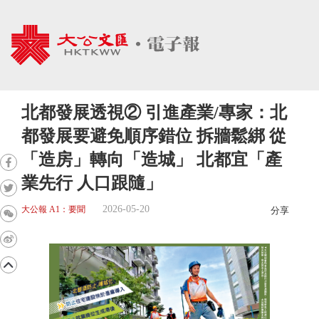
北都發展透視② 引進產業/專家：北
都發展要避免順序錯位 拆牆鬆綁 從
「造房」轉向「造城」 北都宜「產
業先行 人口跟隨」
2026-05-20
大公報 A1：要聞
分享