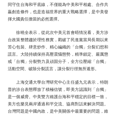
同守住台海和平底線，不僅能為中美和平相處、合作共
贏創造條件，也是造福世界的重大戰略選擇，是中美發
揮大國責任擔當的必然選擇。
徐曉全表示，從此次中美元首會晤情況看，美方涉
台政策整體趨於理性務實，戳破了民進黨當局長期以來
苦心包裝、肆意炒作、精心編織的「台獨」分裂幻想和
謊言。大陸持續保持高壓震懾態勢，精準鎖定、嚴厲懲
戒「台獨」分裂勢力及頑固分子，全方位壓縮「台獨」
活動空間、破除分裂謊言，讓分裂行徑無所遁形。
上海交通大學台灣研究中心主任盛九元表示，特朗
普的涉台表態釋放了積極信號，即美方認識到「台獨」
是一個威脅。中美雙方維護台海和平穩定的目標一致，
美方也樂見兩岸通過和平交流、協商對話來解決問題。
台灣問題是中國內政，是中美關係中最重要的問題，維