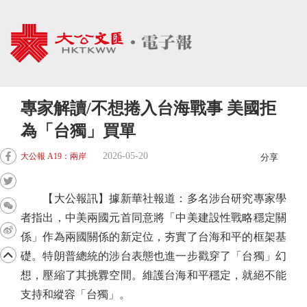
專家解讀/不想捲入台海戰事 美國拒
為「台獨」買單
2026-05-20
大公報 A19：兩岸
分享
【大公報訊】據新華社報道：多名涉台研究專家學
者指出，中美兩國元首同意將「中美建設性戰略穩定關
係」作為兩國關係的新定位，夯實了台海和平的框架基
礎。特朗普總統的涉台表態也進一步戳穿了「台獨」幻
想，壓縮了其挑釁空間。維護台海和平穩定，就絕不能
支持和縱容「台獨」。