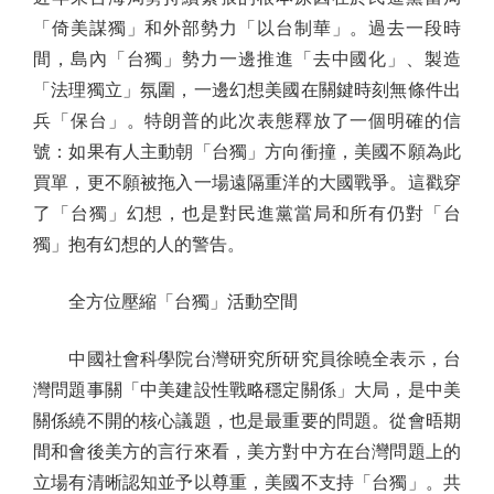
「倚美謀獨」和外部勢力「以台制華」。過去一段時
間，島內「台獨」勢力一邊推進「去中國化」、製造
「法理獨立」氛圍，一邊幻想美國在關鍵時刻無條件出
兵「保台」。特朗普的此次表態釋放了一個明確的信
號：如果有人主動朝「台獨」方向衝撞，美國不願為此
買單，更不願被拖入一場遠隔重洋的大國戰爭。這戳穿
了「台獨」幻想，也是對民進黨當局和所有仍對「台
獨」抱有幻想的人的警告。
全方位壓縮「台獨」活動空間
中國社會科學院台灣研究所研究員徐曉全表示，台
灣問題事關「中美建設性戰略穩定關係」大局，是中美
關係繞不開的核心議題，也是最重要的問題。從會晤期
間和會後美方的言行來看，美方對中方在台灣問題上的
立場有清晰認知並予以尊重，美國不支持「台獨」。共