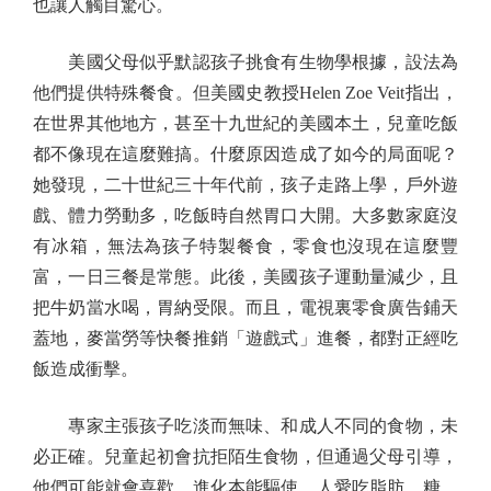
也讓人觸目驚心。
美國父母似乎默認孩子挑食有生物學根據，設法為
他們提供特殊餐食。但美國史教授Helen Zoe Veit指出，
在世界其他地方，甚至十九世紀的美國本土，兒童吃飯
都不像現在這麼難搞。什麼原因造成了如今的局面呢？
她發現，二十世紀三十年代前，孩子走路上學，戶外遊
戲、體力勞動多，吃飯時自然胃口大開。大多數家庭沒
有冰箱，無法為孩子特製餐食，零食也沒現在這麼豐
富，一日三餐是常態。此後，美國孩子運動量減少，且
把牛奶當水喝，胃納受限。而且，電視裏零食廣告鋪天
蓋地，麥當勞等快餐推銷「遊戲式」進餐，都對正經吃
飯造成衝擊。
專家主張孩子吃淡而無味、和成人不同的食物，未
必正確。兒童起初會抗拒陌生食物，但通過父母引導，
他們可能就會喜歡。進化本能驅使，人愛吃脂肪、糖、