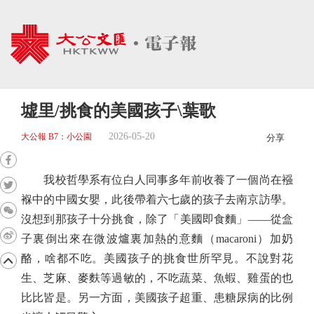
墟里/挑食的美國孩子\葉歌
2026-05-20
大公報 B7：小公園
分享
我校哲學系有位白人同事多年前收養了一個尚在襁
褓中的中國女嬰，此後帶着六七歲的孩子去南京訪學。
沒想到那孩子十分挑食，除了「美國即食麵」——從盒
子裏倒出來在微波爐裏加熱的意麵（macaroni）加奶
酪，啥都不吃。美國孩子的挑食世所罕見。不說對花
生、芝麻、麥麩等過敏的，不吃蔬菜、魚蝦、雞蛋的也
比比皆是。另一方面，美國孩子超重、患糖尿病的比例