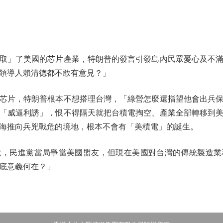
」了美國的芯片產業，特朗普的發言引發島內民眾憂心及不滿
領導人賴清德都不敢有意見？」
片，特朗普根本不想搭理台灣，「綠營怎麼還指望他會出兵保
「威逼利誘」，恨不得隔天就把台積電掏空、產業全部轉移到
海推向兵兇戰危的境地，根本不會有「美積電」的誕生。
民進黨當局爭當美國盟友，但現在美國對台灣的傳統製造業
底意義何在？」