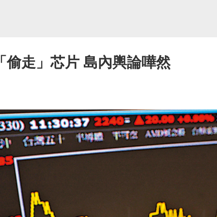
「偷走」芯片 島內輿論嘩然