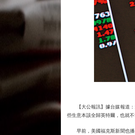
【大公報訊】據台媒報道：近
些生意本該全歸英特爾，也就不
早前，美國福克斯新聞也播出