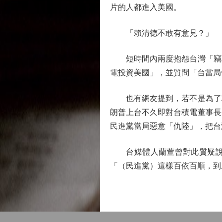
片的人都進入美國。
「賴清德不敢有意見？」
短時間內兩度抱怨台灣「竊取
電投資美國」，並質問「台當局
也有網友提到，若不是為了芯
朗普上台不久即對台積電董事長
民進黨當局惡意「仇陸」，把台
台媒體人蘭萱曾對此質疑說，
「（民進黨）這樣百依百順，到