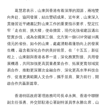
葛慧君表示，山東與香港有着深厚的淵源，兩地雙
向奔赴、協同發展，結出豐碩成果。近年來，山東深入
貫徹習近平總書記對山東工作的重要指示要求，堅定扛
牢「走在前、挑大樑」使命擔當，現代化強省建設邁出
堅實步伐，成為全國第三個、北方第一個GDP突破10萬
億元的省份。如今的山東，處處湧動着蓬勃向上的發展
生機，蘊含着深化合作的美好前景。在「十五五」新征
程上，山東願與香港各界一道，深化務實對接、共用發
展機遇，共同加強更高質量產業合作、拓展更寬領域貿
易合作、推動更深層次金融合作、深化更高水準科技合
作、促進更廣範圍人文合作，攜手並肩、聚力前行，開
啟合作共贏新篇章。
香港特區政府署理政務司司長卓永興、香港中聯辦
副主任張勇、外交部駐港公署副特派員李永勝出席，山