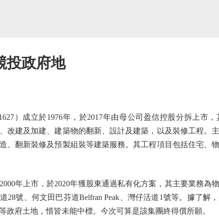
競投政府地
27）成立於1976年，於2017年由母公司盈信控股分拆上市
、改建及加建、建築物的翻新、設計及建築，以及裝修工程。
造、翻新裝修及預製組裝等建築服務。其工程項目包括住宅、
00年上市，於2020年獲股東通過私有化方案，其主要業務為
山頂盧吉道28號、何文田巴芬道Belfran Peak、灣仔活道1號等。
等政府土地，惜皆未能中標。今次可算是該集團終得償所願。