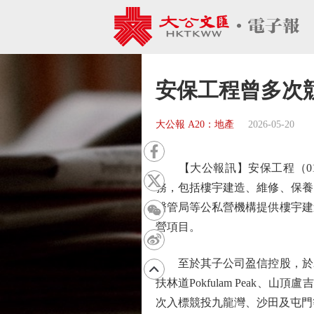
安保工程曾多次
大公報 A20：地產
2026-05-20
【大公報訊】安保工程（016
務，包括樓宇建造、維修、保養
醫管局等公私營機構提供樓宇建
營項目。
至於其子公司盈信控股，於20
扶林道Pokfulam Peak、
次入標競投九龍灣、沙田及屯門