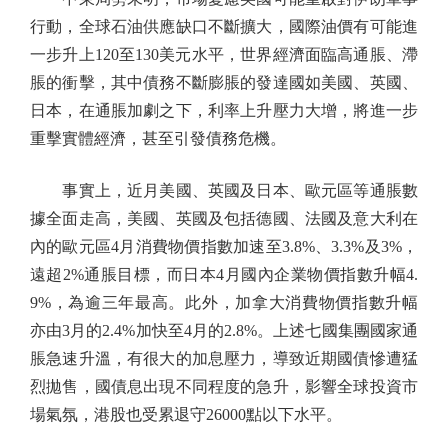
行動，全球石油供應缺口不斷擴大，國際油價有可能進
一步升上120至130美元水平，世界經濟面臨高通脹、滯
脹的衝擊，其中債務不斷膨脹的發達國如美國、英國、
日本，在通脹加劇之下，利率上升壓力大增，將進一步
重擊實體經濟，甚至引發債務危機。
事實上，近月美國、英國及日本、歐元區等通脹數
據全面走高，美國、英國及包括德國、法國及意大利在
內的歐元區4月消費物價指數加速至3.8%、3.3%及3%，
遠超2%通脹目標，而日本4月國內企業物價指數升幅4.
9%，為逾三年最高。此外，加拿大消費物價指數升幅
亦由3月的2.4%加快至4月的2.8%。上述七國集團國家通
脹急速升溫，有很大的加息壓力，導致近期國債慘遭猛
烈拋售，國債息出現不同程度的急升，影響全球投資市
場氣氛，港股也受累退守26000點以下水平。