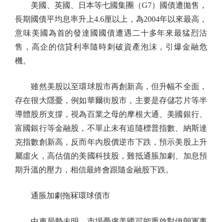
美國、英國、日本等七國集團（G7）國債遭拋售，
長期國債平均息率升上4.6厘以上，為2004年以來最高，
意味美國為首的發達國國債遭遇二十多年來最猛烈沽
售，高企的信貸利率隨時刺破資產泡沫，引爆金融危
機。
雖然美股以至環球股市再創新高，但升幅不全面，
存在很大隱憂，例如華爾街股市，主要是存儲芯片等半
導體股所支撐，視為百業之母的摩根大通、美國銀行、
富國銀行等金融股，不單止未有追隨標普指數、納斯達
克指數創新高，反而年內股價逆市下跌，預示美股上升
屬虛火，高估值的美國科技股，難抵通脹加劇、加息預
期升溫的壓力，相信最終會跟隨金融股下跌。
通脹加劇拖冧環球債市
中東局勢未明，市場憂慮美國可能重啟對伊朗軍事