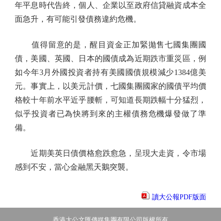
年平息時代告終，個人、企業以至政府信貸融資成本全
面急升，有可能引發債務違約危機。
值得留意的是，醒目資金正加緊拋售七國集團國
債，美國、英國、日本的國債成為近期跌市重災區，例
如今年3月外國投資者持有美國國債規模減少1384億美
元。事實上，以美元計價，七國集團國家的國債平均價
格較十年前水平近乎腰斬，可知道長期跌幅十分猛烈，
似乎投資者已為快將到來的主權債務危機爆發做了準
備。
近期美英日債價格愈跌愈急，呈現大走資，令市場
感到不安，當心金融黑天鵝突襲。
讀大公報PDF版面
香港大公文匯傳媒集團有限公司版權所有