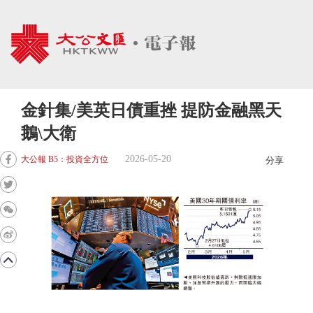
金針集/美英日債重挫 提防金融黑天
鵝\大衛
2026-05-20
大公報 B5：投資全方位
分享