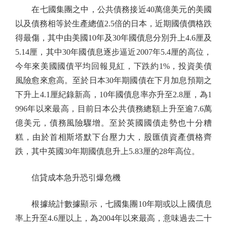
在七國集團之中，公共債務接近40萬億美元的美國
以及債務相等於生產總值2.5倍的日本，近期國債價格跌
得最傷，其中由美國10年及30年國債息分別升上4.6厘及
5.14厘，其中30年國債息逐步逼近2007年5.4厘的高位，
今年來美國國債平均回報見紅，下跌約1%，投資美債
風險愈來愈高。至於日本30年期國債在下月加息預期之
下升上4.1厘紀錄新高，10年國債息率亦升至2.8厘，為1
996年以來最高，目前日本公共債務總額上升至逾7.6萬
億美元，債務風險驟增。至於英國國債走勢也十分糟
糕，由於首相斯塔默下台壓力大，股匯債資產價格齊
跌，其中英國30年期國債息升上5.83厘的28年高位。
信貸成本急升恐引爆危機
根據統計數據顯示，七國集團10年期或以上國債息
率上升至4.6厘以上，為2004年以來最高，意味過去二十