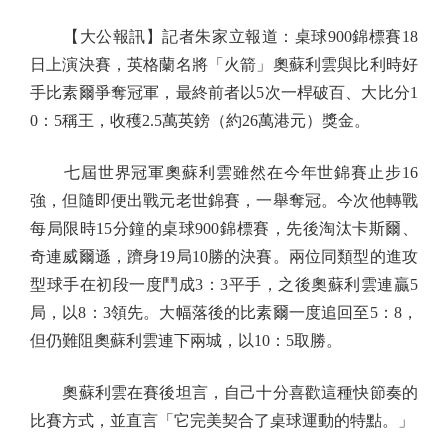
【大公報訊】記者朱家立報道：桌球900錦標賽18
日上演決賽，英格蘭名將「火箭」奧蘇利雲與比利時好
手比素爾爭奪冠軍，最終前者以5次一桿破百、大比分1
0：5稱王，收穫2.5萬英鎊（約26萬港元）獎金。
七屆世界冠軍奧蘇利雲雖然在今年世錦賽止步16
強，但隨即便出戰元老世錦賽，一舉奪冠。今次他轉戰
每局限時15分鐘的桌球900錦標賽，先後淘汰卡斯爾、
奇連威爾遜，躋身19局10勝的決賽。兩位同類型的進攻
型球手在初段一度鬥成3：3平手，之後奧蘇利雲連贏5
局，以8：3領先。大幅落後的比素爾一度追回至5：8，
但仍難阻奧蘇利雲連下兩城，以10：5取勝。
奧蘇利雲在賽後坦言，自己十分喜歡這種快節奏的
比賽方式，並直言「它完美契合了桌球運動的特點。」