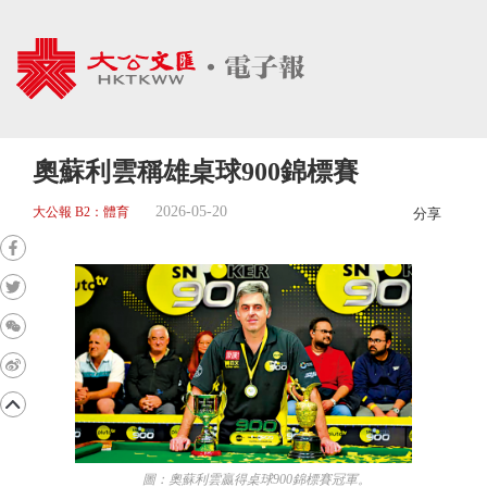
奧蘇利雲稱雄桌球900錦標賽
2026-05-20
大公報 B2：體育
分享
圖：奧蘇利雲贏得桌球900錦標賽冠軍。