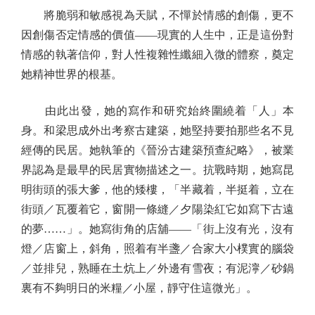
將脆弱和敏感視為天賦，不憚於情感的創傷，更不
因創傷否定情感的價值——現實的人生中，正是這份對
情感的執著信仰，對人性複雜性纖細入微的體察，奠定
她精神世界的根基。
由此出發，她的寫作和研究始終圍繞着「人」本
身。和梁思成外出考察古建築，她堅持要拍那些名不見
經傳的民居。她執筆的《晉汾古建築預查紀略》，被業
界認為是最早的民居實物描述之一。抗戰時期，她寫昆
明街頭的張大爹，他的矮樓，「半藏着，半挺着，立在
街頭／瓦覆着它，窗開一條縫／夕陽染紅它如寫下古遠
的夢……」。她寫街角的店舖——「街上沒有光，沒有
燈／店窗上，斜角，照着有半盞／合家大小樸實的腦袋
／並排兒，熟睡在土炕上／外邊有雪夜；有泥濘／砂鍋
裏有不夠明日的米糧／小屋，靜守住這微光」。