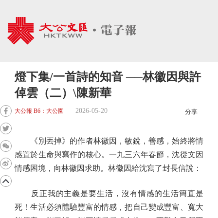
燈下集/一首詩的知音 ──林徽因與許
倬雲（二）\陳新華
2026-05-20
大公報 B6：大公園
分享
《別丟掉》的作者林徽因，敏銳，善感，始終將情
感置於生命與寫作的核心。一九三六年春節，沈從文因
情感困境，向林徽因求助。林徽因給沈寫了封長信說：
反正我的主義是要生活，沒有情感的生活簡直是
死！生活必須體驗豐富的情感，把自己變成豐富、寬大