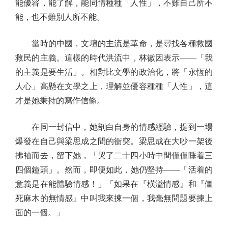
能優容，能了解，能同情種種「人性」，不難自己所不
能，也不難別人所不能。
當時的中國，文壇的主流是革命，是尋找各種救國
救民的主義。這樣的時代洪流中，林徽因表示——「我
的主義是要生活」。相對比文學的政治化，將「永恆的
人心」高懸在文學之上，理解並優容種種「人性」，這
才是她秉持的寫作信條。
在同一封信中，她剖白自身的情感經驗，提到一場
爆發在自己與梁思成之間的衝突。梁思成在大吵一架後
拂袖而去，留下她，「哭了二十四小時中間僅僅睡着三
四個鐘頭」。然而，即便如此，她仍堅持——「活着的
意義是在能體驗情感！」「如果在『橫溢情感』和『僵
死麻木的無情感』中叫我來揀一個，我毫無問題要揀上
面的一個。」