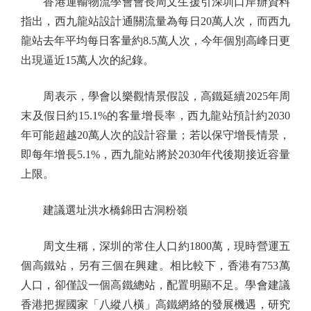
香港運輸物流學會會長周文生援引深圳口岸辦資料
指出，西九龍站設計通關流量為每日20萬人次，而西九
龍站去年平均每日客量約8.5萬人次，今年個別高峰日更
出現逼近15萬人次的紀錄。
周表示，學會以樂觀情景假設，高鐵延續2025年周
末及假日約15.1%的客量增長率，西九龍站預計約2030
年可能超越20萬人次的設計容量；若以保守增長情景，
即每年增長5.1%，西九龍站將於2030年代後期接近容量
上限。
建議選址洪水橋錦田古洞粉嶺
周文生稱，深圳的常住人口約1800萬，現時營運五
個高鐵站，另有三個在興建。相比較下，香港有753萬
人口，卻僅設一個高鐵總站，配置明顯不足。學會建議
香港把握國家「八縱八橫」高鐵網絡的發展機遇，研究