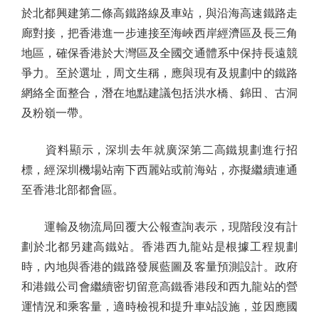
於北都興建第二條高鐵路線及車站，與沿海高速鐵路走
廊對接，把香港進一步連接至海峽西岸經濟區及長三角
地區，確保香港於大灣區及全國交通體系中保持長遠競
爭力。至於選址，周文生稱，應與現有及規劃中的鐵路
網絡全面整合，潛在地點建議包括洪水橋、錦田、古洞
及粉嶺一帶。
資料顯示，深圳去年就廣深第二高鐵規劃進行招
標，經深圳機場站南下西麗站或前海站，亦擬繼續連通
至香港北部都會區。
運輸及物流局回覆大公報查詢表示，現階段沒有計
劃於北都另建高鐵站。香港西九龍站是根據工程規劃
時，內地與香港的鐵路發展藍圖及客量預測設計。政府
和港鐵公司會繼續密切留意高鐵香港段和西九龍站的營
運情況和乘客量，適時檢視和提升車站設施，並因應國