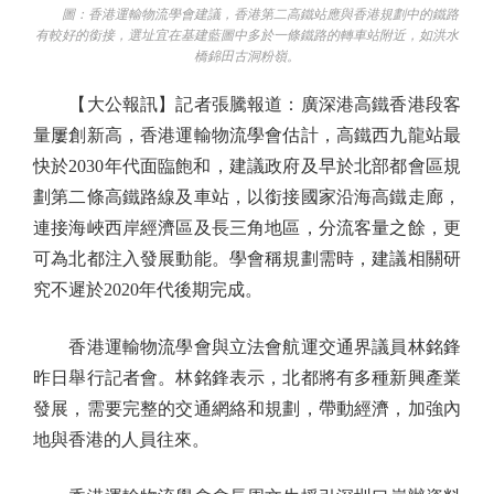
圖：香港運輸物流學會建議，香港第二高鐵站應與香港規劃中的鐵路
有較好的銜接，選址宜在基建藍圖中多於一條鐵路的轉車站附近，如洪水
橋錦田古洞粉嶺。
【大公報訊】記者張騰報道：廣深港高鐵香港段客
量屢創新高，香港運輸物流學會估計，高鐵西九龍站最
快於2030年代面臨飽和，建議政府及早於北部都會區規
劃第二條高鐵路線及車站，以銜接國家沿海高鐵走廊，
連接海峽西岸經濟區及長三角地區，分流客量之餘，更
可為北都注入發展動能。學會稱規劃需時，建議相關研
究不遲於2020年代後期完成。
香港運輸物流學會與立法會航運交通界議員林銘鋒
昨日舉行記者會。林銘鋒表示，北都將有多種新興產業
發展，需要完整的交通網絡和規劃，帶動經濟，加強內
地與香港的人員往來。