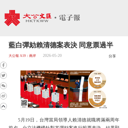
藍白彈劾賴清德案表決 同意票過半
2026-05-20
大公報 A19：兩岸
分享
5月19日，台灣當局領導人賴清德就職將滿兩周年
前夕，台立法機構針對其彈劾案進行投票表決。結果顯