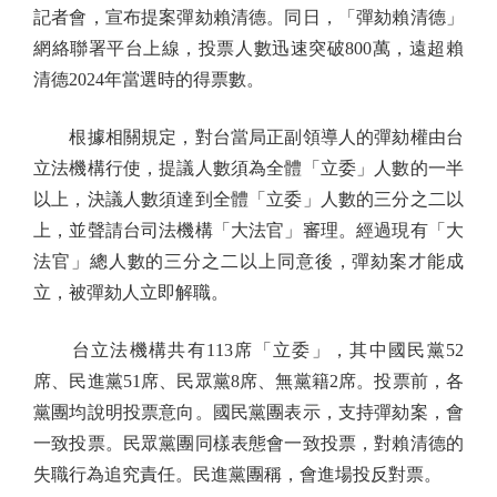
記者會，宣布提案彈劾賴清德。同日，「彈劾賴清德」
網絡聯署平台上線，投票人數迅速突破800萬，遠超賴
清德2024年當選時的得票數。
根據相關規定，對台當局正副領導人的彈劾權由台
立法機構行使，提議人數須為全體「立委」人數的一半
以上，決議人數須達到全體「立委」人數的三分之二以
上，並聲請台司法機構「大法官」審理。經過現有「大
法官」總人數的三分之二以上同意後，彈劾案才能成
立，被彈劾人立即解職。
台立法機構共有113席「立委」，其中國民黨52
席、民進黨51席、民眾黨8席、無黨籍2席。投票前，各
黨團均說明投票意向。國民黨團表示，支持彈劾案，會
一致投票。民眾黨團同樣表態會一致投票，對賴清德的
失職行為追究責任。民進黨團稱，會進場投反對票。