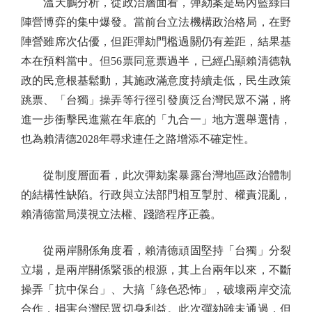
溫天鵬分析，從政治層面看，彈劾案是島內藍綠白
陣營博弈的集中爆發。當前台立法機構政治格局，在野
陣營雖席次佔優，但距彈劾門檻過關仍有差距，結果基
本在預料當中。但56票同意票過半，已經凸顯賴清德執
政的民意根基鬆動，其施政滿意度持續走低，民生政策
跳票、「台獨」操弄等行徑引發廣泛台灣民眾不滿，將
進一步衝擊民進黨在年底的「九合一」地方選舉選情，
也為賴清德2028年尋求連任之路增添不確定性。
從制度層面看，此次彈劾案暴露台灣地區政治體制
的結構性缺陷。行政與立法部門相互掣肘、權責混亂，
賴清德當局漠視立法權、踐踏程序正義。
從兩岸關係角度看，賴清德頑固堅持「台獨」分裂
立場，是兩岸關係緊張的根源，其上台兩年以來，不斷
操弄「抗中保台」、大搞「綠色恐怖」，破壞兩岸交流
合作，損害台灣民眾切身利益。此次彈劾雖未通過，但