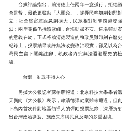
台媒評論指出，賴清德上任兩年一意孤行，拒絕議
會監督，最後更發動「大罷免」，操弄民粹加劇朝野對
立；社會貧富差距急劇擴大，民眾相對剝奪感越發強
烈；兩岸關係仍持續緊繃，台海動盪不安。這場彈劾案
的意義在於，正式將賴清德製造的執政災難印刻在歷史
紀錄上，投票結果或許無法改變政治現實，卻足以為台
灣民主留下關鍵註腳，執政者終究無法迴避歷史的檢
驗。
「台獨」亂政不得人心
另據大公報記者蘇榕蓉報道：北京科技大學學者溫
天鵬向《大公報》表示，賴清德彈劾案雖未通過，但創
下島內首次針對地區領導人的彈劾投票紀錄，深層折射
出台灣政治撕裂、施政失序與民意反噬的多重困境。