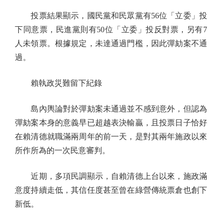
投票結果顯示，國民黨和民眾黨有56位「立委」投
下同意票，民進黨則有50位「立委」投反對票，另有7
人未領票。根據規定，未達通過門檻，因此彈劾案不通
過。
賴執政災難留下紀錄
島內輿論對於彈劾案未通過並不感到意外，但認為
彈劾案本身的意義早已超越表決輸贏，且投票日子恰好
在賴清德就職滿兩周年的前一天，是對其兩年施政以來
所作所為的一次民意審判。
近期，多項民調顯示，自賴清德上台以來，施政滿
意度持續走低，其信任度甚至曾在綠營傳統票倉也創下
新低。