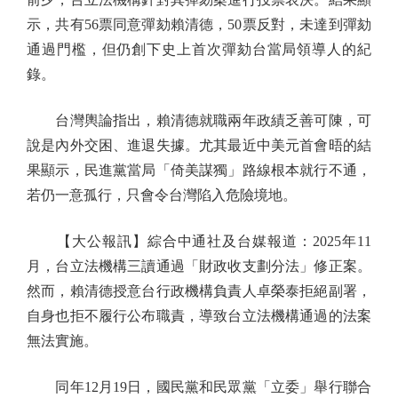
示，共有56票同意彈劾賴清德，50票反對，未達到彈劾
通過門檻，但仍創下史上首次彈劾台當局領導人的紀
錄。
台灣輿論指出，賴清德就職兩年政績乏善可陳，可
說是內外交困、進退失據。尤其最近中美元首會晤的結
果顯示，民進黨當局「倚美謀獨」路線根本就行不通，
若仍一意孤行，只會令台灣陷入危險境地。
【大公報訊】綜合中通社及台媒報道：2025年11
月，台立法機構三讀通過「財政收支劃分法」修正案。
然而，賴清德授意台行政機構負責人卓榮泰拒絕副署，
自身也拒不履行公布職責，導致台立法機構通過的法案
無法實施。
同年12月19日，國民黨和民眾黨「立委」舉行聯合