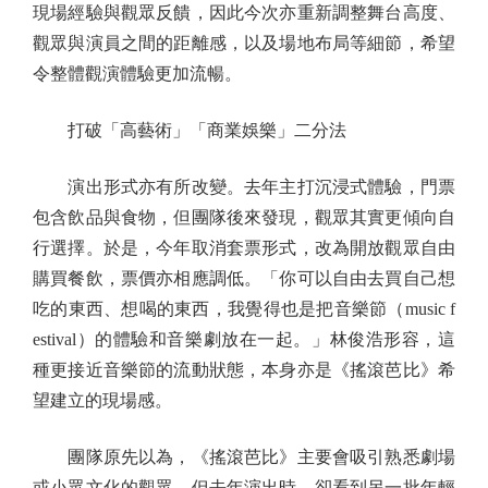
現場經驗與觀眾反饋，因此今次亦重新調整舞台高度、
觀眾與演員之間的距離感，以及場地布局等細節，希望
令整體觀演體驗更加流暢。
打破「高藝術」「商業娛樂」二分法
演出形式亦有所改變。去年主打沉浸式體驗，門票
包含飲品與食物，但團隊後來發現，觀眾其實更傾向自
行選擇。於是，今年取消套票形式，改為開放觀眾自由
購買餐飲，票價亦相應調低。「你可以自由去買自己想
吃的東西、想喝的東西，我覺得也是把音樂節（music f
estival）的體驗和音樂劇放在一起。」林俊浩形容，這
種更接近音樂節的流動狀態，本身亦是《搖滾芭比》希
望建立的現場感。
團隊原先以為，《搖滾芭比》主要會吸引熟悉劇場
或小眾文化的觀眾，但去年演出時，卻看到另一批年輕