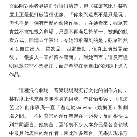
文藝圈對兩者界線劃分得很清楚，但《搖滾芭比》某程
度上正是想打破這種想像。「你來到這裏不是只是玩，
但也不是一個有門檻的藝術作品。」在她看來，觀眾其
實並不抗拒投入劇場，只是不再滿足於單一、被動的觀
看方式。回憶去年演出，令她印象深刻的是，觀眾雖然
可以自由出入、買飲品、四處走動，但真正演出開始
後，「很多人一直都留在裏面」。對她而言，這反而證
明觀眾並非不想專注，而是希望在更自由的狀態下進入
作品。
這種混合劇場、音樂現場與流行文化的創作方向，
某程度上也來自團隊本身的組成。李筱怡形容，《搖滾
芭比》創作班底一直「遊走於showbiz（娛樂圈）和劇
場之間。」不同背景的創作者聚在一起後，反而很快找
到共同語言。她笑言，團隊裏不少人本身已是各自領域
中最具代表性的創作者，因此許多舞台、美學與現場形