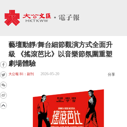
藝壇動靜/舞台細節觀演方式全面升
級 《搖滾芭比》以音樂節氛圍重塑
劇場體驗
2026-05-20
大公報 B1：副刊
分享