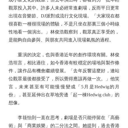
觀眾投入其中。許多人未必經常進劇場，反而平日更常
出現在音樂節、DJ派對或流行文化現場。「大家現在都
很喜歡一種很現場的體驗，不是只坐在那裏三個小時線
性地看一個演出。」林俊浩觀察到，觀眾真正享受的，
是能夠自由參與、與朋友共同進入現場氣氛的過程。
重演的決定，也與香港近年的創作環境有關。林俊
浩坦言，相比過往，如今香港有較穩定的場地與製作條
件，讓作品有機會繼續發展。「去年反響這麼好，連站
位觀眾最後都接受了，所以覺得應該再做一次。」他笑
言，未來甚至有可能慢慢變成「5月是Hedwig的月
份」，甚至延伸出在草地旁邊「起一棟Hedwig club」的
想像。
李筱怡則一直在思考，劇場是否只能停留在「高藝
術」與「商業娛樂」的二分法之間。她提到，過去香港