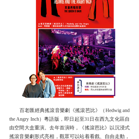
百老匯經典搖滾音樂劇《搖滾芭比》（Hedwig and
the Angry Inch）粵語版，即日起至31日在西九文化區自
由空間大盒重演。去年首演時，《搖滾芭比》以沉浸式
搖滾音樂劇形式亮相，觀眾可以站着看戲、自由走動，