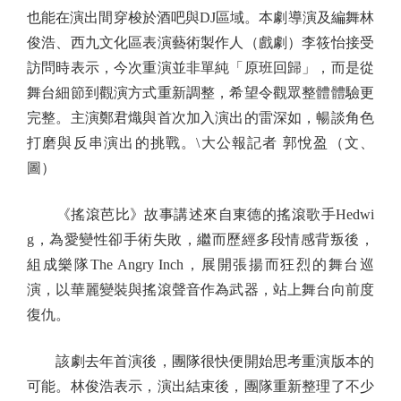
也能在演出間穿梭於酒吧與DJ區域。本劇導演及編舞林
俊浩、西九文化區表演藝術製作人（戲劇）李筱怡接受
訪問時表示，今次重演並非單純「原班回歸」，而是從
舞台細節到觀演方式重新調整，希望令觀眾整體體驗更
完整。主演鄭君熾與首次加入演出的雷深如，暢談角色
打磨與反串演出的挑戰。\大公報記者 郭悅盈（文、
圖）
《搖滾芭比》故事講述來自東德的搖滾歌手Hedwi
g，為愛變性卻手術失敗，繼而歷經多段情感背叛後，
組成樂隊The Angry Inch，展開張揚而狂烈的舞台巡
演，以華麗變裝與搖滾聲音作為武器，站上舞台向前度
復仇。
該劇去年首演後，團隊很快便開始思考重演版本的
可能。林俊浩表示，演出結束後，團隊重新整理了不少