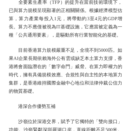
全要素生產率（TFP）的提升在當前技術環境下，
已與算力規模呈現顯著的正相關關係。根據經濟模型估
算，算力產業每投入1元，將帶動約3至4元的GDP增
長。算力不應僅被視為IT基礎設施，它應當被定義為一
種「公共通用要素」，是驅動所有行業智能化的基礎。
目前香港算力規模嚴重不足，全境不到5000匹。如
果AI企業長期依賴海外公有雲或缺乏本土算力支撐，香
港將會面臨潛在的「數字命門」威脅。在算力即權力的
時代，擁有具備規模效應、合規性與自主性的本地算力
集群，是香港維持國際金融中心地位和法律仲裁公信力
的物質基礎。
港深合作優勢互補
沙嶺位於深港交界，賦予了它獨特的「雙向接口」
功能。沙嶺緊鄰深圳羅湖口岸，直線距離不足500米。