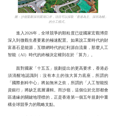
圖：沙嶺緊鄰深圳羅湖口岸，項目可以採取「香港為主、深圳為輔」
的分工模式。
進入2026年，全球競爭的顆粒度已從國家宏觀博弈
深入到微觀生產要素的極速配置。如果說工業時代的財
富基石是能源，互聯網時代的紅利源自流量，那麼人工
智能（AI）時代的終極決定權則在於「算力」。
面對國家「十五五」規劃提出的更高要求，香港必
須清醒地認識到：沒有本土的強大算力底座，所謂的
「國際創科中心」將如無米之炊，所謂的「人工智能投
資銀行」將缺乏底層邏輯。而沙嶺，這個位於北部都會
區邊緣的關鍵地理標的，正是香港第一個五年規劃中重
構全球競爭力的戰略支點。