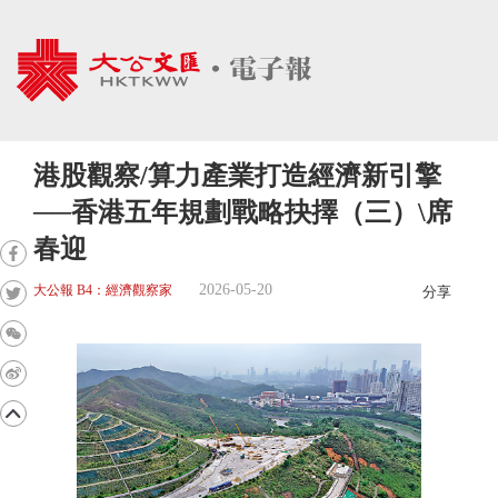
港股觀察/算力產業打造經濟新引擎
──香港五年規劃戰略抉擇（三）\席
春迎
2026-05-20
大公報 B4：經濟觀察家
分享