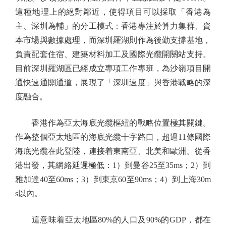
這種地理上的絕對鄰近，使得項目可以採取「香港為
主、深圳為輔」的分工模式：香港專注於算力集群、資
本市場與數據處理，而深圳羅湖則作為後勤支撐基地，
負責配套住宿、建築材料加工及國際光纜開關站支持。
目前深圳羅湖區已經成立專項工作專班，為沙嶺項目開
通快速通關通道，展現了「深圳速度」與香港戰略的深
度融合。
香港作為亞太海底光纜樞紐的戰略位置極其關鍵。
作為整個亞太地區的海底光纜十字路口，超過11條國際
海底光纜在此登陸，連接着東南亞、北美和歐洲。從香
港出發，其網絡延遲極低：1）到曼谷25至35ms；2）到
雅加達40至60ms；3）到東京60至90ms；4）到上海30m
s以內。
這意味着亞太地區80%的人口及90%的GDP，都在