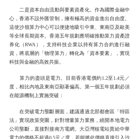
二是資本自由流動與要素資產化。作為國際金融中
心，香港不設外匯管制，擁有極高的資金進出自由度。
這使沙嶺算力中心可以便捷地吸引中東、東南亞及歐美
等全球長期資本。香港五年規劃應明確推動算力資產證
券化（RWA），支持科技企業以持有算力合約進行融
資，將底層的「物理算力」轉化為「資本要素」，實現
科技與金融的高效共振。
算力的盡頭是電力。目前香港電價約1.2至1.4元／
度，相比內地及東南亞顯著偏高。第一個五年規劃必須
在能源機制上實施突破：
在突破電力壟斷層面，建議通過北部都會區「特區
法」實現政策突圍，針對增量算力業務，繞開本地電力
公司壟斷，直接對接南方電網。大亞灣核電站賣給中華
電力的價格不超過0.5元／度，若能將此價格直接引入沙