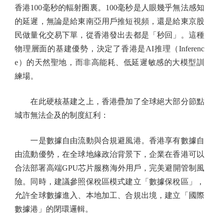
香港100毫秒的輻射圈裏。100毫秒是人眼幾乎無法感知
的延遲，無論是給東南亞用戶推短視頻，還是給東京股
民做量化交易下單，從香港發出去都是「秒回」。這種
物理層面的基建優勢，決定了香港是AI推理（Inferenc
e）的天然聖地，而非高能耗、低延遲敏感的大模型訓
練場。
在此硬核基建之上，香港疊加了全球絕大部分節點
城市無法企及的制度紅利：
一是數據自由流動與合規避風港。香港享有數據自
由流動優勢，在全球地緣政治背景下，企業在香港可以
合法部署高端GPU芯片服務海外用戶，完美避開管制風
險。同時，建議參照保稅區模式建立「數據保稅區」，
允許全球數據進入、本地加工、合規出境，建立「國際
數據港」的閉環邏輯。