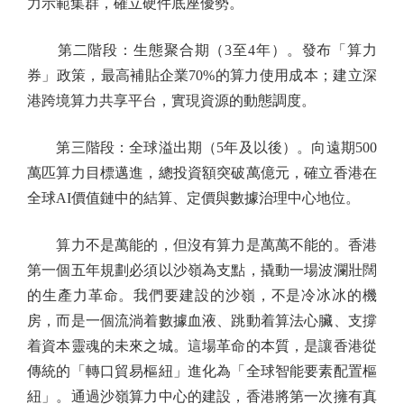
力示範集群，確立硬件底座優勢。
第二階段：生態聚合期（3至4年）。發布「算力
券」政策，最高補貼企業70%的算力使用成本；建立深
港跨境算力共享平台，實現資源的動態調度。
第三階段：全球溢出期（5年及以後）。向遠期500
萬匹算力目標邁進，總投資額突破萬億元，確立香港在
全球AI價值鏈中的結算、定價與數據治理中心地位。
算力不是萬能的，但沒有算力是萬萬不能的。香港
第一個五年規劃必須以沙嶺為支點，撬動一場波瀾壯闊
的生產力革命。我們要建設的沙嶺，不是冷冰冰的機
房，而是一個流淌着數據血液、跳動着算法心臟、支撐
着資本靈魂的未來之城。這場革命的本質，是讓香港從
傳統的「轉口貿易樞紐」進化為「全球智能要素配置樞
紐」。通過沙嶺算力中心的建設，香港將第一次擁有真