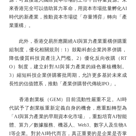
來香港完全可以借助算力革命，用資本市場批量孵化AI
時代的新產業，推動資本市場從「存量博弈」轉向「產
業重構」。
此外，香港交易所應圍繞AI與算力產業重構併購重
組制度，優化相關規則：1）鼓勵科創企業跨界併購，
降低優質科技資產注入門檻。2）優化反向收購（RT
O）制度，建立針對AI與算力產業的綠色審核機制。
3）縮短科技企業併購審批周期，允許更多基於未來成
長性的估值體系，推動「產業併購替代傳統IPO」。
香港創業板（GEM）目前流動性嚴重不足。AI時
代賦予了創業板重新定義自身的機會，應重點轉型為
「AI與算力產業的早期資本化市場」，重點培育AI智能
體、算力／數據服務、機器人、Web3、數字人及生物A
I等企業。對於AI時代而言，真正重要的是企業是否掌