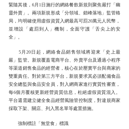
緊隨其後，6月1日施行的網絡餐飲新規則聚焦嚴打「幽
靈外賣」。兩項新規形成「分領域、錯峰落地」監管格
局，均明確使用虛假資質入網最高可罰20萬元人民幣，
並增設「處罰到人」機制，全面守護「舌尖上的安
全」。
5月20日起，網絡食品銷售領域將迎來「史上最
嚴」監管。新規覆蓋電商平台、外賣平台及通過小程序
等渠道銷售食品的經營者，核心在於壓實平台與商家的
雙重責任。對於第三方平台，新規要求其必須配備食品
安全總監與食品安全員，對入網商家進行實質性審查，
每6個月覆核更新經營資質信息，杜絕虛假資質混入。
平台還需建立健全食品經營風險管控制度，對違規商家
採取下架、關店、列入黑名單等處置措施。
強制標註「無堂食」標識