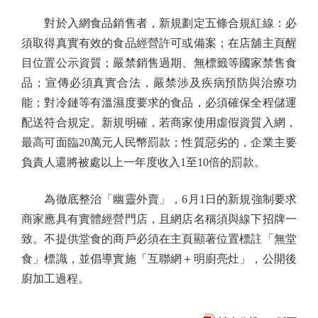
對於入網食品銷售者，新規劃定五條合規紅線：必
須取得真實有效的食品經營許可或備案；在店舖主頁醒
目位置公示資質；嚴禁銷售過期、無標籤等國家禁售食
品；宣傳必須真實合法，嚴禁涉及疾病預防與治療功
能；對冷鏈等有溫濕度要求的食品，必須確保全程儲運
配送符合規定。新規明確，若商家使用虛假資質入網，
最高可面臨20萬元人民幣罰款；性質惡劣的，企業主要
負責人還將被處以上一年度收入1至10倍的罰款。
為徹底整治「幽靈外賣」，6月1日的新規強制要求
商家應具有實體經營門店，且網店名稱須與線下招牌一
致。不提供堂食的商戶必須在主頁顯著位置標註「無堂
食」標識，並倡導實施「互聯網＋明廚亮灶」，公開後
廚加工過程。