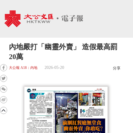
內地嚴打「幽靈外賣」 造假最高罰
20萬
2026-05-20
大公報 A18：內地
分享