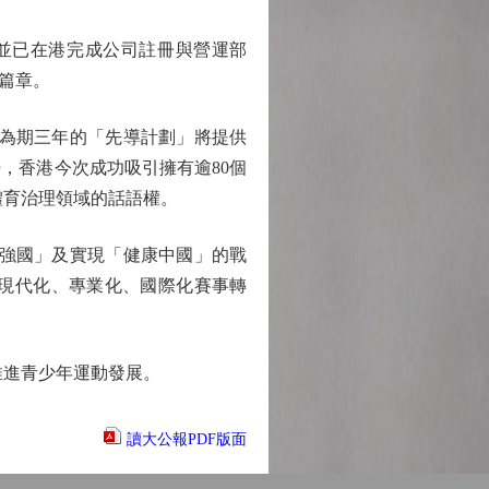
並已在港完成公司註冊與營運部
篇章。
為期三年的「先導計劃」將提供
，香港今次成功吸引擁有逾80個
體育治理領域的話語權。
強國」及實現「健康中國」的戰
現代化、專業化、國際化賽事轉
推進青少年運動發展。
讀大公報PDF版面