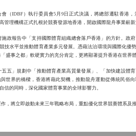
（IDBF）執行委員會5月9日正式決議，將總部遷駐香港，
高管理機構正式扎根於競賽發源地香港，開啟國際龍舟事業嶄新
府施政報告中「支持國際體育組織總會落戶香港」的方針。政府
競技水平並推動體育產業多元發展。憑藉法治環境與國際化優勢
本港「盛事之都」軟硬實力的充分肯定，更將顯著提升香港在世界
十五五」規劃中「推動體育產業高質量發展」、「加快建設體育
地與世界的橋樑，香港將藉此契機，推動龍舟運動從傳統民俗向
自信的同時，深化國家體育事業的全球影響力。
作，將立即啟動未來三年戰略布局，重點優化世界競賽體系及