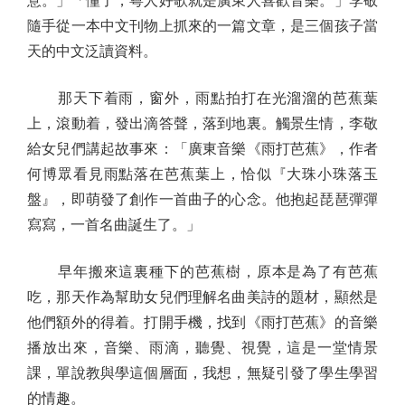
意。」「懂了，粵人好歌就是廣東人喜歡音樂。」李敬
隨手從一本中文刊物上抓來的一篇文章，是三個孩子當
天的中文泛讀資料。
那天下着雨，窗外，雨點拍打在光溜溜的芭蕉葉
上，滾動着，發出滴答聲，落到地裏。觸景生情，李敬
給女兒們講起故事來：「廣東音樂《雨打芭蕉》，作者
何博眾看見雨點落在芭蕉葉上，恰似『大珠小珠落玉
盤』，即萌發了創作一首曲子的心念。他抱起琵琶彈彈
寫寫，一首名曲誕生了。」
早年搬來這裏種下的芭蕉樹，原本是為了有芭蕉
吃，那天作為幫助女兒們理解名曲美詩的題材，顯然是
他們額外的得着。打開手機，找到《雨打芭蕉》的音樂
播放出來，音樂、雨滴，聽覺、視覺，這是一堂情景
課，單說教與學這個層面，我想，無疑引發了學生學習
的情趣。