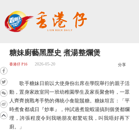
糖妹廚藝黑歷史 煮湯整爛煲
2026-05-20
香港仔 P16
分享
歌手糖妹日前以大使身份出席在學院舉行的親子活
動，置身家政室同一班幼稚園學生及家長聚會時，一眾
人齊齊挑戰考手勢的傳統小食龍鬚糖。糖妹坦言：「平
時煮食都成日『炒車』，仲試過煮龍蝦湯搞到個煲都爛
埋，誇張程度令到我啲朋友都驚咗我，叫我唔好再下
廚。」