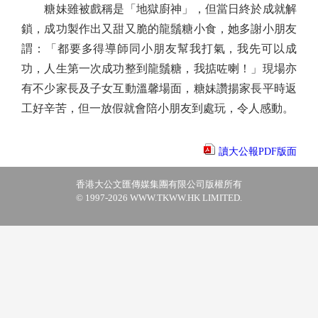
糖妹雖被戲稱是「地獄廚神」，但當日終於成就解
鎖，成功製作出又甜又脆的龍鬚糖小食，她多謝小朋友
謂：「都要多得導師同小朋友幫我打氣，我先可以成
功，人生第一次成功整到龍鬚糖，我掂咗喇！」現場亦
有不少家長及子女互動溫馨場面，糖妹讚揚家長平時返
工好辛苦，但一放假就會陪小朋友到處玩，令人感動。
讀大公報PDF版面
香港大公文匯傳媒集團有限公司版權所有
© 1997-2026 WWW.TKWW.HK LIMITED.