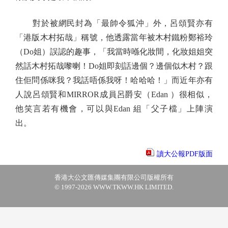
對於被網民封為「最帥令狐沖」外，呂頌賢亦有
「港版木村拓哉」稱號，他透露當年被木村鐵粉鄭裕玲
（Do姐）誤認的趣事，「我當時喺化妝間，化妝姐姐突
然話木村拓哉嚟喇！Do姐即刻話邊個？邊個似木村？跟
住佢問係咪我？我話唔係我呀！哈哈哈！」而近年亦有
人說呂頌賢和MIRROR成員呂爵安（Edan ）很相似，
他笑言若有機會，可以與Edan 組「父子檔」上陣演
出。
讀大公報PDF版面
香港大公文匯傳媒集團有限公司版權所有
© 1997-2026 WWW.TKWW.HK LIMITED.