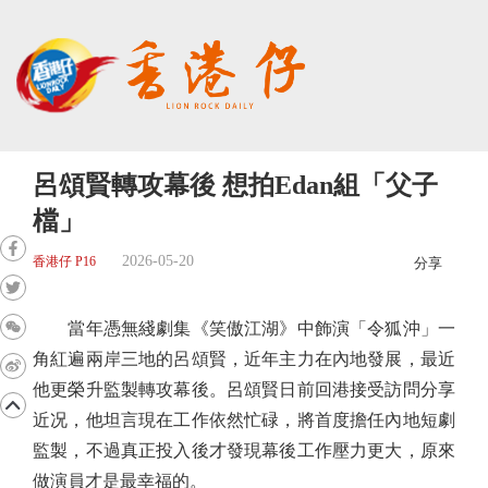
呂頌賢轉攻幕後 想拍Edan組「父子
檔」
2026-05-20
香港仔 P16
分享
當年憑無綫劇集《笑傲江湖》中飾演「令狐沖」一
角紅遍兩岸三地的呂頌賢，近年主力在內地發展，最近
他更榮升監製轉攻幕後。呂頌賢日前回港接受訪問分享
近况，他坦言現在工作依然忙碌，將首度擔任內地短劇
監製，不過真正投入後才發現幕後工作壓力更大，原來
做演員才是最幸福的。