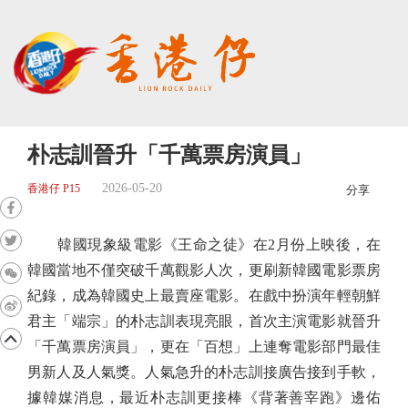
朴志訓晉升「千萬票房演員」
2026-05-20
香港仔 P15
分享
韓國現象級電影《王命之徒》在2月份上映後，在
韓國當地不僅突破千萬觀影人次，更刷新韓國電影票房
紀錄，成為韓國史上最賣座電影。在戲中扮演年輕朝鮮
君主「端宗」的朴志訓表現亮眼，首次主演電影就晉升
「千萬票房演員」，更在「百想」上連奪電影部門最佳
男新人及人氣獎。人氣急升的朴志訓接廣告接到手軟，
據韓媒消息，最近朴志訓更接棒《背著善宰跑》邊佑