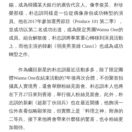
錫，成為韓國某大銀行的廣告代言人。像李俊昊、朴珍
榮那樣，朴志訓同樣是一位從偶像身份成功轉型的演
員。他在2017年參加選秀節目《Produce 101 第二季》，
並成功以第二名成功出道，成為限定男團Wanna One的
成員。組合解散後，朴志訓將事業重心轉移到演員活動
上，而他主演的韓劇《弱美男英雄 Class1》也成為成功
轉型之作。
作為矚目新星的朴志訓最近活動多多，除了限定團
體Wanna One在結束活動的7年後再次合體，不但聚首拍
攝真人實境秀，還會舉辦粉絲見面會。朴志訓本人也將
在下月27日來到香港，舉行個人粉絲見面會。此外，朴
志訓的新劇《超新丁伙頭兵》也在最近開播，他飾演一
位外表看似略顯笨拙，但實際上是「料理之神」附身的
二等兵。接下來他將會帶來什麼樣的驚喜，也令粉絲更
加期待。