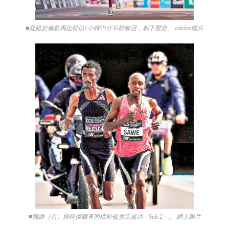
■薩維於倫敦馬拉松以1小時59分30秒奪冠，創下歷史。 adidas圖片
■薩維（右）與科傑爾查同樣於倫敦馬成功「Sub 2」。 網上圖片