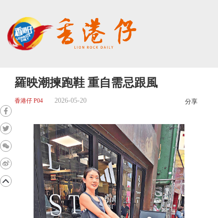
羅映潮揀跑鞋 重自需忌跟風
2026-05-20
香港仔 P04
分享