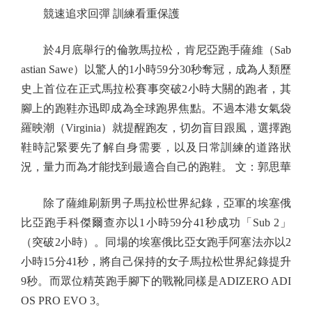
競速追求回彈 訓練看重保護
於4月底舉行的倫敦馬拉松，肯尼亞跑手薩維（Sab
astian Sawe）以驚人的1小時59分30秒奪冠，成為人類歷
史上首位在正式馬拉松賽事突破2小時大關的跑者，其
腳上的跑鞋亦迅即成為全球跑界焦點。不過本港女氣袋
羅映潮（Virginia）就提醒跑友，切勿盲目跟風，選擇跑
鞋時記緊要先了解自身需要，以及日常訓練的道路狀
況，量力而為才能找到最適合自己的跑鞋。 文：郭思華
除了薩維刷新男子馬拉松世界紀錄，亞軍的埃塞俄
比亞跑手科傑爾查亦以1小時59分41秒成功「Sub 2」
（突破2小時）。同場的埃塞俄比亞女跑手阿塞法亦以2
小時15分41秒，將自己保持的女子馬拉松世界紀錄提升
9秒。而眾位精英跑手腳下的戰靴同樣是ADIZERO ADI
OS PRO EVO 3。