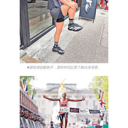
■羅映潮提醒跑手，選鞋時切記要了解自身需要。