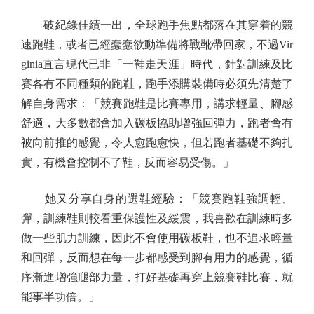
破紀錄佳績一出，全球跑手焦點都落在其穿着的競
速跑鞋，或者已經蠢蠢欲動準備將戰靴帶回家，不過Vir
ginia直言現代已非「一鞋走天涯」時代，針對訓練及比
賽各有不同種類的跑鞋，跑手添購裝備時必須先清楚了
解自身需求：「競賽跑鞋是比賽專用，講求輕量、腳感
舒適，大多數都會加入碳板協助增強回彈力，跑者會有
被向前推的感覺，令人愈跑愈快，但若跑者基礎不夠扎
實，有機會控制不了鞋，反而容易受傷。」
她又分享自身的選鞋經驗：「競賽跑鞋強調輕、
彈，訓練鞋則較看重保護性及緩震，我喜歡在訓練時多
做一些肌力訓練，因此不會使用碳板鞋，也不追求輕量
和回彈，反而想在每一步都感受到腳有用力的感覺，循
序漸進增強腿部力量，打好基礎再穿上競賽鞋比賽，就
能事半功倍。」