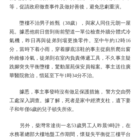
等，促請政府徹查事件及做好善後，避免悲劇重演。
墮樓不治男子姓甄（38歲），與家人同住元朗一屋
苑。據悉他前日曾到衙前塱道一單位檢查外牆分體式冷
氣機，昨日再與徒弟到場更換零件。至中午約12時16
分，當時下着小雨，穿着膠底涼鞋的事主從廁所爬出窗
外維修冷氣，徒弟則在室內負責傳遞工具，不久事主疑
跣腳突失平衡墮樓，驚動屋苑保安員報案。事主送往廣
華醫院救治，惜延至下午1時34分不治。
據悉，事主事發時沒有做足保護措施， 警方交由勞
工處深入調查。據了解，死者是家中經濟支柱，遺下妻
子和年僅6歲的兒子頓失所依。
另外，柴灣常達街一名53歲男工人昨晨9時許，在
水務署總部大樓地盤工作期間，懷疑失平衡從三樓平台