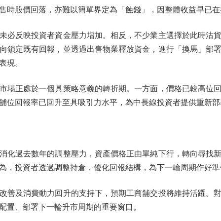
售時股價回落，亦難以簡單界定為「蝕錢」，因整體收益早已在
必反映投資者資金壓力增加。相反，不少業主選擇於此時沽貨
向鎖定既有回報，並透過出售物業釋放資金，進行「換馬」部
表現。
場正處於一個具策略意義的轉折期。一方面，價格已較高位回
舖位回報率已回升至具吸引力水平，為中長線投資者提供重新部
化過去數年的調整壓力，資產價格正由單純下行，轉向尋找新
為，投資者透過調整持倉，優化回報結構，為下一輪周期作好準
善及消費動力回升的支持下，預期工商舖交投將維持活躍。對
配置、部署下一輪升市周期的重要窗口。