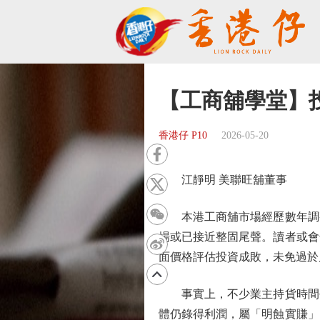
【工商舖學堂】
香港仔 P10
2026-05-20
江靜明 美聯旺舖董事
本港工商舖市場經歷數年調整
場或已接近整固尾聲。讀者或會
面價格評估投資成敗，未免過於
事實上，不少業主持貨時間長
體仍錄得利潤，屬「明蝕實賺」