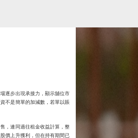
場逐步出現承接力，顯示舖位市
投資不是簡單的加減數，若單以賬
售，連同過往租金收益計算，整
賴股價上升獲利，但在持有期間已