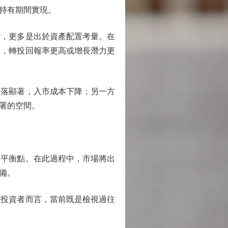
持有期間實現。
，更多是出於資產配置考量。在
署，轉投回報率更高或增長潛力更
落顯著，入市成本下降；另一方
署的空間。
平衡點。在此過程中，市場將出
備。
投資者而言，當前既是檢視過往