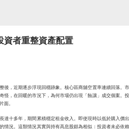
投資者重整資產配置
後，近期逐步浮現回穩跡象。核心區商舖空置率連續回落。市
奇怪，在回暖的市況下，為何市場仍出現「蝕讓」成交個案。
片面。
達十多年，期間累積穩定租金收入。即使現時以低於購入價出
的情況。這類情況其實與持有高息股頗為相似：投資者未必依