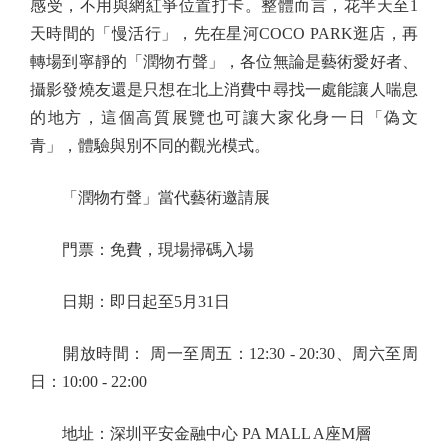
感受，不用與網紅爭位置打卡。整體而言，花半天至1
天時間的「慢活行」，先在星河COCO PARK逛店，再
轉場到寧靜的「潤物冇聲」，各位無論是藝術愛好者、
攝影發燒友還是只想在北上消費中尋找一處能讓人喘息
的地方，這個高質展覽也可讓大家化身一日「偽文
青」，體驗與別不同的觀光模式。
「潤物冇聲」當代藝術邀請展
門票：免費，現場掃碼入場
日期：即日起至5月31日
開放時間： 周一至周五：12:30 - 20:30、周六至周
日：10:00 - 22:00
地址：深圳平安金融中心 PA MALL A座M層