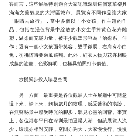
客而言，這些展品特別適合大家認識深圳這個繁華卻具
滿滿文藝氣息的大灣區城市。展覽有不同作品讓大家
「眼睛去旅行」，當中多個以「小女孩」作主題的作
品，包括在淺色背景中綻放的小女生手捧黄色花卉雕
塑，温柔而充滿力量，被不少觀眾形容為「治癒系」佳
作；還有一個小女孩面帶笑容，雙手微展，右肩有小白
兔，彷彿随時要乘風飛翔。此外，紅衣人物與花卉相映
成趣的油畫，色彩鮮明，也極具拍照打卡價值。
放慢腳步投入喘息空間
另一方面，最重要是各位觀展人士在展廳中可隨意
慢下來、靜下來，觸摸歲月的紋理，感受藝術的痕跡，
在無聲秘景中感受時光的腳步，聽見心靈的回響。事實
上，各位港客平日在深圳最怕逼爆人潮，但該展覽人流
少，環境亦相對安靜，空間亦夠大，大家慢慢行、慢慢