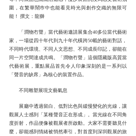
圍，在繁華鬧巿中也能看見時光與創作交織的無限可
能！ 撰文：龍獅
「潤物冇聲」當代藝術邀請展集合40多位當代藝術
家，一場從四十年代到九十年代橫跨50載的藝術對話，
不同時代環境、不同人文思想、不同成長印記，卻能在
同一片空間達成共鳴。「潤物冇聲」這個隱藏版高質當
代藝術展，重點展品首先令人印象深刻的是一系列以
「聲音的缺席」為核心的裝置作品。
不同雕塑展現文藝氣息
展廳中透過留白、低對比色與緩慢變化的光線，讓
觀展人士感到「某種聲音正在形成」。當光線在不同角
度折射，作品便像被觀展者所啟動。大家不需要聽見什
麼，卻能感到情緒被悄然牽引，對首度到深圳觀展的旅