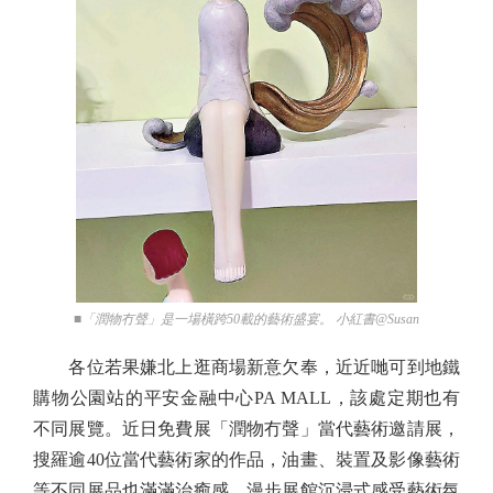
■「潤物冇聲」是一場橫跨50載的藝術盛宴。 小紅書@Susan
各位若果嫌北上逛商場新意欠奉，近近哋可到地鐵
購物公園站的平安金融中心PA MALL，該處定期也有
不同展覽。近日免費展「潤物冇聲」當代藝術邀請展，
搜羅逾40位當代藝術家的作品，油畫、裝置及影像藝術
等不同展品也滿滿治癒感，漫步展館沉浸式感受藝術氛