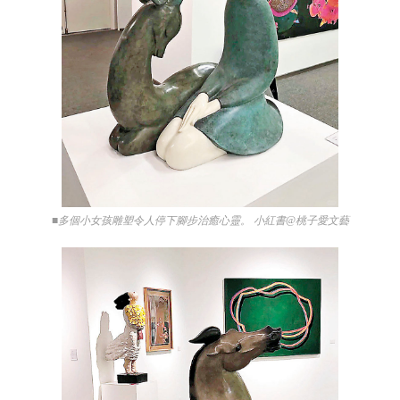
■多個小女孩雕塑令人停下腳步治癒心靈。 小紅書@桃子愛文藝