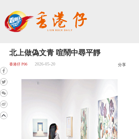
北上做偽文青 喧鬧中尋平靜
2026-05-20
香港仔 P06
分享