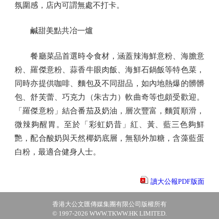
氛圍感，店內可謂無處不打卡。
鹹甜美點共冶一爐
餐廳菜品首選時令食材，涵蓋辣海鮮意粉、海膽意
粉、羅傑意粉、蒜香牛眼肉飯、海鮮石鍋飯等特色菜，
同時亦提供咖啡、麵包及不同甜品，如內地熱爆的髒髒
包、舒芙蕾、巧克力（朱古力）軟曲奇等也頗受歡迎。
「羅傑意粉」結合番茄及奶油，層次豐富，麵質順滑，
微辣夠醒胃。至於「彩虹奶昔」紅、黃、藍三色夠鮮
艷，配合酸奶與天然椰奶底層，無額外加糖，含藻藍蛋
白粉，最適合健身人士。
讀大公報PDF版面
香港大公文匯傳媒集團有限公司版權所有
© 1997-2026 WWW.TKWW.HK LIMITED.