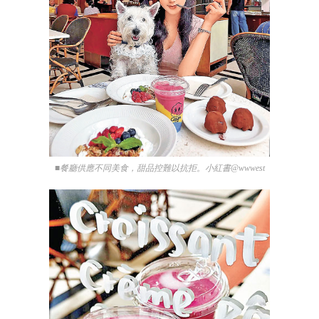
■餐廳供應不同美食，甜品控難以抗拒。小紅書@wwwest