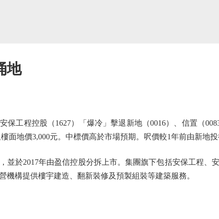
涌地
程控股（1627）「爆冷」擊退新地（0016）、信置（0083）
呎樓面地價3,000元。中標價高於市場預期。呎價較1年前由新地
，並於2017年由盈信控股分拆上市。集團旗下包括安保工程、
營機構提供樓宇建造、翻新裝修及預製組裝等建築服務。