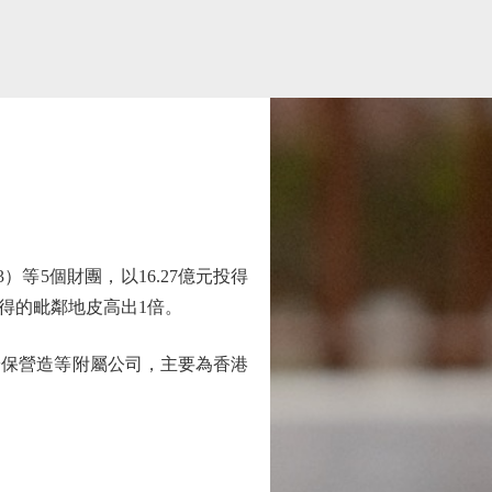
等5個財團，以16.27億元投得
投得的毗鄰地皮高出1倍。
安保營造等附屬公司，主要為香港