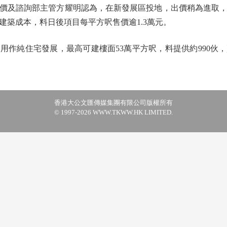
及諮詢部主管方耀明認為，在新發展區投地，出價稍為進取，
及建築成本，料日後項目每平方呎售價逾1.3萬元。
純住宅發展，最高可建樓面53萬平方呎，料提供約990伙
香港大公文匯傳媒集團有限公司版權所有
© 1997-2026 WWW.TKWW.HK LIMITED.