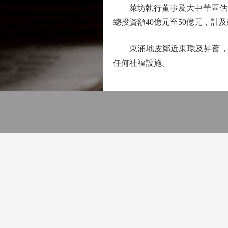
萊坊執行董事及大中華區估價
總投資額40億元至50億元，計
東涌地皮鄰近東環及昇薈，用作
任何社福設施。