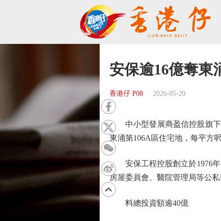
安保逾16億奪東
香港仔 P08
2026-05-20
中小型發展商盈信控股旗下安保工
東涌第106A區住宅地，每平方
安保工程控股創立於1976年
房屋委員會、醫院管理局等公私
料總投資額逾40億