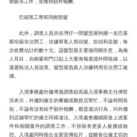
收銀等工作，並獲得額外報酬。
巴籍黑工專幫同鄉剪髮
此外，調查人員亦在灣仔一間髮型屋拘捕一名巴基
斯坦籍非法勞工，涉嫌幫客人剪頭髮、吹頭和染髮，每
次收費估計約數十元。該髮型屋主要做同鄉生意，為掩
人耳目，在櫥窗和門口貼上大量海報遮擋外間視線，以
逃避執法人員追查。髮型屋負責人涉嫌聘用非法勞工被
捕。
入境事務處外傭專責調查組高級入境事務主任傅哲
浩表示，外傭到僱主的餐廳或雜貨店幫忙，不論時間長
短，不論有沒有給予額外報酬，都是違法行為，叫外傭
到店舖幫忙的僱主同樣違法。入境處會繼續跟進上述案
件和相關案件的調查工作，不排除有更多人被捕或檢
控。入境處同時推出全新宣傳短片，提醒各位僱主切勿