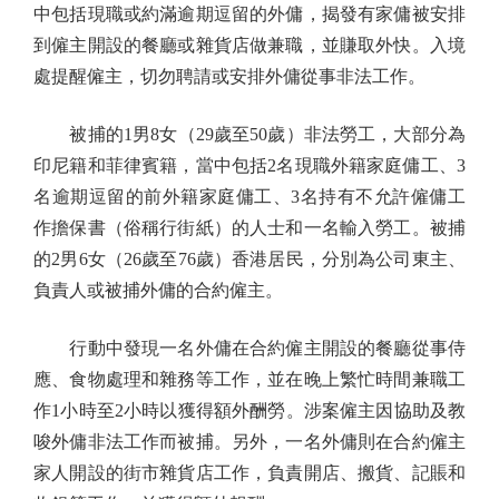
中包括現職或約滿逾期逗留的外傭，揭發有家傭被安排
到僱主開設的餐廳或雜貨店做兼職，並賺取外快。入境
處提醒僱主，切勿聘請或安排外傭從事非法工作。
被捕的1男8女（29歲至50歲）非法勞工，大部分為
印尼籍和菲律賓籍，當中包括2名現職外籍家庭傭工、3
名逾期逗留的前外籍家庭傭工、3名持有不允許僱傭工
作擔保書（俗稱行街紙）的人士和一名輸入勞工。被捕
的2男6女（26歲至76歲）香港居民，分別為公司東主、
負責人或被捕外傭的合約僱主。
行動中發現一名外傭在合約僱主開設的餐廳從事侍
應、食物處理和雜務等工作，並在晚上繁忙時間兼職工
作1小時至2小時以獲得額外酬勞。涉案僱主因協助及教
唆外傭非法工作而被捕。另外，一名外傭則在合約僱主
家人開設的街市雜貨店工作，負責開店、搬貨、記賬和