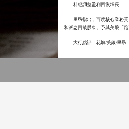
料經調整盈利回復增長
里昂指出，百度核心業務受A
和派息回饋股東。予其美股「跑
大行點評—花旗/美銀/里昂