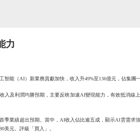
能力
智能（AI）新業務貢獻加快，收入升49%至136億元，佔集團一
入及利潤均勝預期，主要反映加速AI變現能力，有效抵消線上
。
業績超出預期。當中，AI收入佔比逾五成，顯示AI雲需求
180美元。評級「買入」。