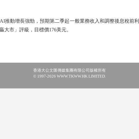
I推動增長強勁，預期第二季起一般業務收入和調整後息稅前利
贏大市」評級，目標價176美元。
香港大公文匯傳媒集團有限公司版權所有
© 1997-2026 WWW.TKWW.HK LIMITED.