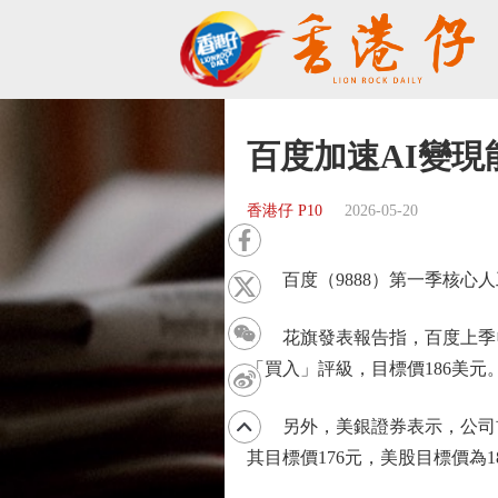
百度加速AI變現
香港仔 P10
2026-05-20
百度（9888）第一季核心人工
花旗發表報告指，百度上季收
「買入」評級，目標價186美元
另外，美銀證券表示，公司首季
其目標價176元，美股目標價為