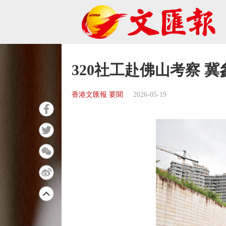
320社工赴佛山考察 
香港文匯報 要聞
2026-05-19