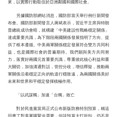
來，以實際行動取信於亞洲鄰國和國際社會。
另據國防部網站消息，國防部當天舉行例行新聞發
布會。國防部新聞發言人蔣斌表示，習近平主席與特朗
普總統成功會晤，就構建「中美建設性戰略穩定關係」
達成重要共識，為下階段兩國關係發展指明了方向、提
供了根本遵循。中美兩軍關係穩定發展符合雙方共同利
益，也是國際社會的普遍期待。我們願與美方共同努
力，落實好兩國元首重要共識，尊重彼此核心利益和重
大關切，加強溝通對話，管控分歧，增信釋疑，推動兩
軍關係沿着穩定正向的軌道行穩致遠，為兩國關係美好
未來和世界和平穩定發揮積極作用。
「以武謀獨」加速「台獨」敗亡
對於民進黨當局正式公布新版防務特別預算，稱這
回應了對美軍購緊迫需要，但該預算大打折扣，仍不是