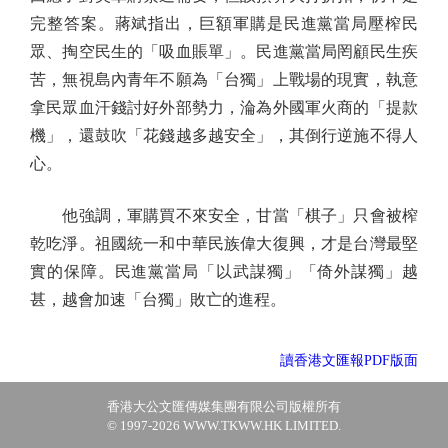
完整答案。蔣斌指出，巨額軍購是民進黨當局壓榨民
眾、掏空民生的「吸血賬單」。民進黨當局罔顧民生疾
苦，無視島內青年不願為「台獨」上戰場的現實，執意
拿民眾血汗錢討好外部勢力，淪為外國軍火商的「提款
機」，還鼓吹「花錢越多越安全」，其倒行逆施不得人
心。
他強調，軍購買不來安全，甘當「棋子」只會被榨
乾吃淨。祖國統一和中華民族偉大復興，才是台灣最堅
實的保障。民進黨當局「以武謀獨」「倚外謀獨」越
甚，越會加速「台獨」敗亡的進程。
讀香港文匯報PDF版面
香港大公文匯傳媒集團有限公司版權所有
© 1997-2026 WWW.TKWW.HK LIMITED.