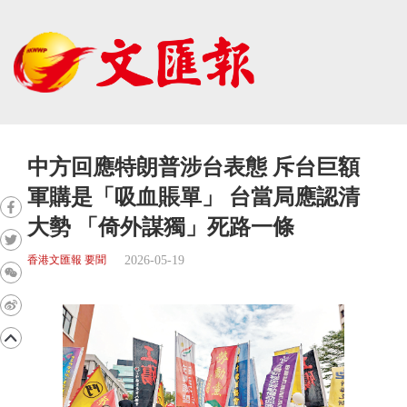
中方回應特朗普涉台表態 斥台巨額
軍購是「吸血賬單」 台當局應認清
大勢 「倚外謀獨」死路一條
2026-05-19
香港文匯報 要聞