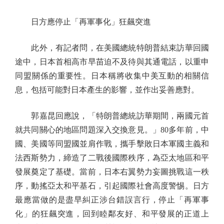
日方應停止「再軍事化」狂飆突進
此外，有記者問，在美國總統特朗普結束訪華回國
途中，日本首相高市早苗迫不及待與其通電話，以重申
同盟關係的重要性。日本稱將收集中美互動的相關信
息，包括可能對日本產生的影響，並作出妥善應對。
郭嘉昆回應說，「特朗普總統訪華期間，兩國元首
就共同關心的地區問題深入交換意見。」80多年前，中
國、美國等同盟國並肩作戰，攜手擊敗日本軍國主義和
法西斯勢力，締造了二戰後國際秩序，為亞太地區和平
發展奠定了基礎。當前，日本右翼勢力妄圖挑戰這一秩
序，動搖亞太和平基石，引起國際社會高度警惕。日方
最應當做的是盡早糾正涉台錯誤言行，停止「再軍事
化」的狂飆突進，回到睦鄰友好、和平發展的正道上