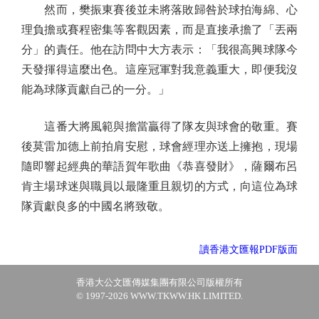
然而，樊振東賽後並未將落敗歸咎於球拍海綿、心
理負擔或賽程密集等客觀因素，而是直接承擔了「丟兩
分」的責任。他在訪問中大方表示：「我很高興球隊今
天發揮得這麼出色。這座冠軍對我意義重大，即便我沒
能為球隊貢獻自己的一分。」
這番大將風範與擔當贏得了隊友與球會的敬重。賽
後莫雷加德上前拍肩安慰，球會經理亦送上擁抱，現場
隨即響起經典的華語賀年歌曲《恭喜發財》，薩爾布呂
肯主場球迷與職員以最隆重且親切的方式，向這位為球
隊貢獻良多的中國名將致敬。
讀香港文匯報PDF版面
香港大公文匯傳媒集團有限公司版權所有
© 1997-2026 WWW.TKWW.HK LIMITED.