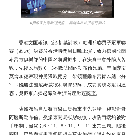
●樊振東首奪歐冠獎盃。 薩爾布呂肯俱樂部圖片
香港文匯報訊（記者 葉詩敏）歐洲乒聯男子冠軍聯
賽（歐冠）決賽於香港時間周日晚上演，效力德國薩爾
布呂肯俱樂部的中國名將樊振東，在決賽中意外陷入苦
戰，先後以局數 0：3不敵法國的勒布倫兄弟。幸而隊友
莫雷加德表現神勇獨取兩分，帶領薩爾布呂肯以總比分
3：2險勝法國尼姆蒙彼利埃聯盟隊，成功實現歐冠四連
霸，樊振東亦捧起職業生涯首座歐冠獎盃。
薩爾布呂肯決賽首盤由樊振東率先登場，迎戰哥哥
阿歷斯勒布倫。樊振東開局狀態較慢，攻防兩端均被對
手壓制，最終以6：11、8：11、9：11 連失三局。隨後
兩盤，巴黎奧運男單銀牌得主莫雷加德與隊友約奇克及