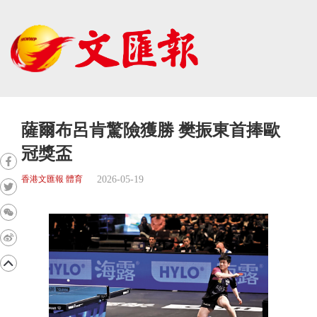
薩爾布呂肯驚險獲勝 樊振東首捧歐
冠獎盃
2026-05-19
香港文匯報 體育