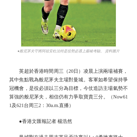
●般尼茅夫守將阿祖安杜法特是役勢必遇上嚴峻考驗。 資料圖片
英超於香港時間周三（20日）凌晨上演兩場補賽，
其中焦點戰為般尼茅夫主場對曼城。客軍如希望保持爭
冠機會，是役必須以三分為目標，今仗造訪主場氣勢不
算強的般尼茅夫，相信仍有力爭取寶貴三分。（Now61
1及621台周三2：30a.m.直播）
●香港文匯報記者 楊浩然