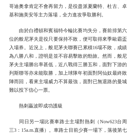
哥迪奧拿肯定不會再留力，是役盡派夏蘭特、杜古、卓
基和施美安等主力落場，全力進攻爭取勝利。
由於白禮頓和賓福特今輪比賽均失分，賽前排第六
位的般尼茅夫是役只要保持不敗，便可取得來季歐霸盃
入場券。近況上，般尼茅夫聯賽已累積16場不敗，成績
為八勝八和，證明是並不容易擊敗的勁旅。然而，般尼
茅夫主場勝出率甚低，近八戰得三勝五和，面對下游的
列斯聯等亦未能取勝，加上球隊年初面對阿仙奴最終敗
陣而回，看來主場威力不算最強，面對已無退路的曼城
難以投下信心一票。
熱刺贏波即成功護級
同日另一場比賽車路士主場對熱刺（Now623台周
三3：15a.m.直播）。車路士目前少賽一場下，落後第七