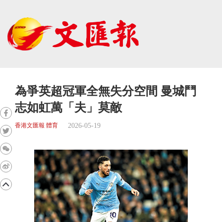
為爭英超冠軍全無失分空間 曼城鬥
志如虹萬「夫」莫敵
2026-05-19
香港文匯報 體育