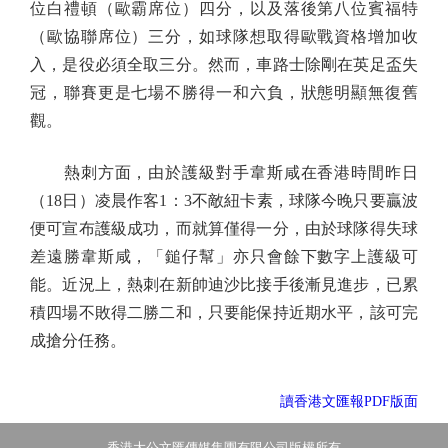
位白禮頓（歐霸席位）四分，以及落後第八位賓福特
（歐協聯席位）三分，如球隊想取得歐戰資格增加收
入，是役必須全取三分。然而，車路士除剛在英足盃失
冠，聯賽更是七場不勝得一和六負，狀態明顯無復舊
觀。
熱刺方面，由於護級對手韋斯咸在香港時間昨日
（18日）凌晨作客1：3不敵紐卡素，球隊今晚只要贏波
便可宣布護級成功，而就算僅得一分，由於球隊得失球
差遠勝韋斯咸，「鎚仔幫」亦只會餘下數字上護級可
能。近況上，熱刺在新帥迪沙比接手後漸見進步，已累
積四場不敗得二勝二和，只要能保持近期水平，該可完
成搶分任務。
讀香港文匯報PDF版面
香港大公文匯傳媒集團有限公司版權所有