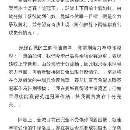
曼城剛在過去周末英足盃決賽以1：0勇挫車路士，
榮膺本土盃賽「雙冠王」，球隊上下目前士氣如虹。由
於分數上落後於阿仙奴，曼城今仗唯一目標，便是全力
爭取勝利，並寄望有奇跡出現（阿仙奴餘下兩輪聯賽出
現失分情況）。
身經百戰的主帥哥迪奧拿，賽前則落力為球隊減
壓：「無論如何，我們今季已贏得兩項盃賽冠軍，表現
遠較上季進步。由於形勢十分被動，因此我只要求球員
努力爭勝，再看看緊接周日會出現什麼情況。」至於將
在今夏離隊的中場貝拿度施華，賽前則直言希望以聯賽
冠軍作為告別禮物：「我在曼城贏得過大量獎盃，但如
果最後能贏得英超冠軍作結，於我而言實在十分完
美。」
陣容上，曼城目前已完全不受傷停問題困擾，就連
早前受傷的中場洛迪，亦在英足盃決賽成功復出，預料