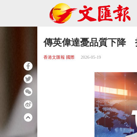
傳英偉達憂品質下降 
香港文匯報 國際
2026-05-19