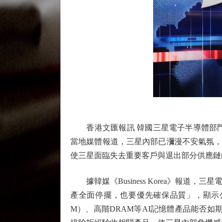
香港文匯報訊 韓國三星電子半導體部門
當地媒體報道，三星內部已瀰漫不安氣氛，市
使三星面臨失去重要客戶與退出部分供應鏈
據韓媒《Business Korea》報道，三
產全面停擺，也要優先確保品質」，顯示
M）、高階DRAM等AI記憶體產品能否