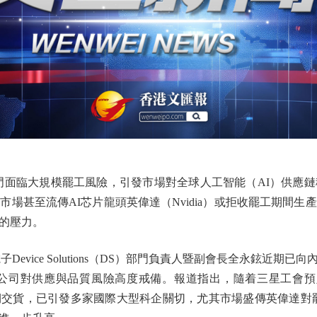
面臨大規模罷工風險，引發市場對全球人工智能（AI）供應鏈
場甚至流傳AI芯片龍頭英偉達（Nvidia）或拒收罷工期間
的壓力。
星電子Device Solutions（DS）部門負責人暨副會長全永鉉
公司對供應與品質風險高度戒備。報道指出，隨着三星工會預
如期交貨，已引發多家國際大型科企關切，尤其市場盛傳英偉達對