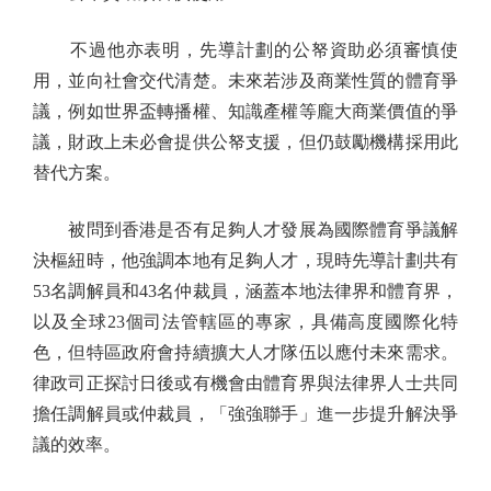
不過他亦表明，先導計劃的公帑資助必須審慎使
用，並向社會交代清楚。未來若涉及商業性質的體育爭
議，例如世界盃轉播權、知識產權等龐大商業價值的爭
議，財政上未必會提供公帑支援，但仍鼓勵機構採用此
替代方案。
被問到香港是否有足夠人才發展為國際體育爭議解
決樞紐時，他強調本地有足夠人才，現時先導計劃共有
53名調解員和43名仲裁員，涵蓋本地法律界和體育界，
以及全球23個司法管轄區的專家，具備高度國際化特
色，但特區政府會持續擴大人才隊伍以應付未來需求。
律政司正探討日後或有機會由體育界與法律界人士共同
擔任調解員或仲裁員，「強強聯手」進一步提升解決爭
議的效率。