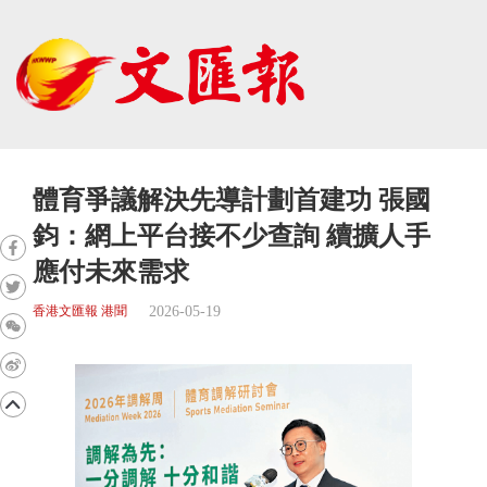
體育爭議解決先導計劃首建功 張國
鈞：網上平台接不少查詢 續擴人手
應付未來需求
2026-05-19
香港文匯報 港聞