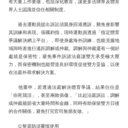
有大量工作要做，包括深化教育，讓更多法律界及體育
界人士認識並信任相關制度。
過去運動員提出訴訟須親身回港應訴，難免會影響
其訓練和表現。張國鈞指，現時運動員透過「指定體育
爭議解決網上平台」，即使身處海外訓練，也能克服地
域與時差進行遙距調解或仲裁。調解與仲裁還有一個好
處就是保密性，避免事件訴諸法庭讓雙方承受極大壓
力，而保密機制也能營造良好環境促使雙方妥協，以便
在法庭外尋求解決方案。
他重申，若透過法庭解決體育爭議，結果往往是
「你死我活」，甚至兩敗俱傷，「比起法庭訴訟，調解
或仲裁能節省大量時間和金錢，同時有助保留雙方日後
的合作關係，避免打完官司無朋友做。」
公帑資助須審慎使用