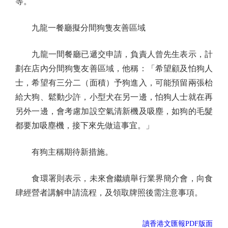
等。
九龍一餐廳擬分間狗隻友善區域
九龍一間餐廳已遞交申請，負責人曾先生表示，計
劃在店內分間狗隻友善區域，他稱：「希望顧及怕狗人
士，希望有三分二（面積）予狗進入，可能預留兩張枱
給大狗、鬆動少許，小型犬在另一邊，怕狗人士就在再
另外一邊，會考慮加設空氣清新機及吸塵，如狗的毛髮
都要加吸塵機，接下來先做這事宜。」
有狗主稱期待新措施。
食環署則表示，未來會繼續舉行業界簡介會，向食
肆經營者講解申請流程，及領取牌照後需注意事項。
讀香港文匯報PDF版面