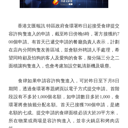
香港文匯報訊 特區政府食環署昨日起接受食肆提交
容許狗隻進入的申請，截至昨日傍晚6時，署方接獲約7
00個申請。有首天已遞交申請的餐廳負責人表示，計劃
在店內分間狗隻友善區域，並會額外聘請人手處理，希
望同時顧及怕狗的客人及愛狗的食客，擬分隔三分之二
面積讓狗隻進入，也會考慮加設空氣清新機及吸塵。
食肆如果申請容許狗隻進入，可於昨日至下月8日
期間，透過食環署專題網頁以電子方式提交申請。首階
段設有不多於1,000個名額，如申請數目多於1,000，食
環署將會抽籤分配名額。首天已接獲700個申請，是總
名額的七成。提交申請的食肆面積必須大於20平方米，
所在物業或商場是容許狗進入，並非火鍋店和烤肉店