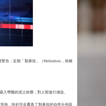
近期「類鼻疽」（Melioidosis，俗稱
吸入帶菌的泥土粉塵，對人類進行感染。
等地，恰好完全覆蓋了類鼻疽的自然分布區