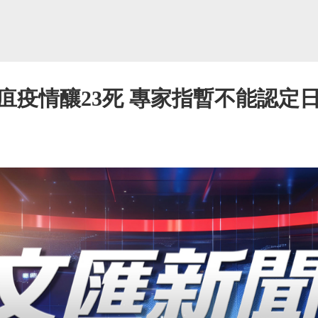
疽疫情釀23死 專家指暫不能認定