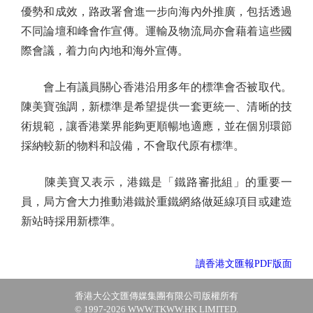
優勢和成效，路政署會進一步向海內外推廣，包括透過
不同論壇和峰會作宣傳。運輸及物流局亦會藉着這些國
際會議，着力向內地和海外宣傳。
會上有議員關心香港沿用多年的標準會否被取代。
陳美寶強調，新標準是希望提供一套更統一、清晰的技
術規範，讓香港業界能夠更順暢地適應，並在個別環節
採納較新的物料和設備，不會取代原有標準。
陳美寶又表示，港鐵是「鐵路審批組」的重要一
員，局方會大力推動港鐵於重鐵網絡做延線項目或建造
新站時採用新標準。
讀香港文匯報PDF版面
香港大公文匯傳媒集團有限公司版權所有
© 1997-2026 WWW.TKWW.HK LIMITED.